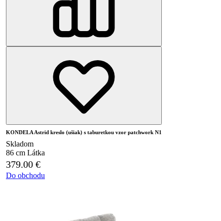
KONDELA Astrid kreslo (ušiak) s taburetkou vzor patchwork N1
Skladom
86 cm
Látka
379.00
€
Do obchodu