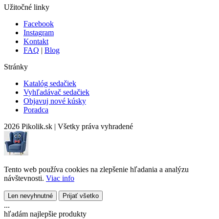
Užitočné linky
Facebook
Instagram
Kontakt
FAQ
|
Blog
Stránky
Katalóg sedačiek
Vyhľadávač sedačiek
Objavuj nové kúsky
Poradca
2026 Pikolik.sk
|
Všetky práva vyhradené
Tento web používa cookies na zlepšenie hľadania a analýzu
návštevnosti.
Viac info
Len nevyhnutné
Prijať všetko
...
hľadám najlepšie produkty