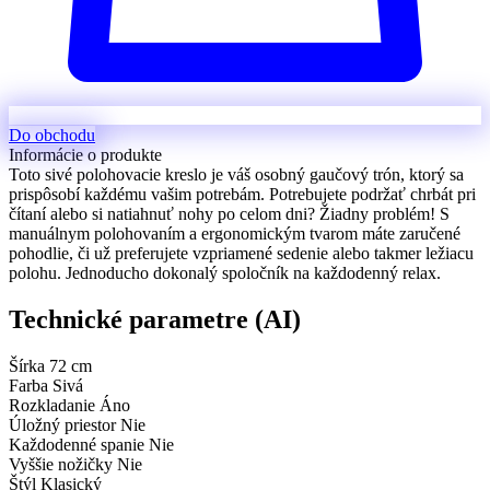
Do obchodu
Informácie o produkte
Toto sivé polohovacie kreslo je váš osobný gaučový trón, ktorý sa
prispôsobí každému vašim potrebám. Potrebujete podržať chrbát pri
čítaní alebo si natiahnuť nohy po celom dni? Žiadny problém! S
manuálnym polohovaním a ergonomickým tvarom máte zaručené
pohodlie, či už preferujete vzpriamené sedenie alebo takmer ležiacu
polohu. Jednoducho dokonalý spoločník na každodenný relax.
Technické parametre (AI)
Šírka
72 cm
Farba
Sivá
Rozkladanie
Áno
Úložný priestor
Nie
Každodenné spanie
Nie
Vyššie nožičky
Nie
Štýl
Klasický