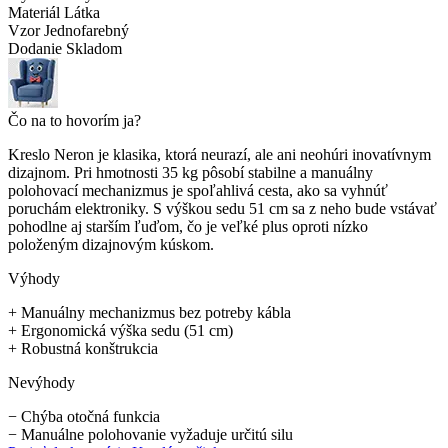
Materiál
Látka
Vzor
Jednofarebný
Dodanie
Skladom
Čo na to hovorím ja?
Kreslo Neron je klasika, ktorá neurazí, ale ani neohúri inovatívnym
dizajnom. Pri hmotnosti 35 kg pôsobí stabilne a manuálny
polohovací mechanizmus je spoľahlivá cesta, ako sa vyhnúť
poruchám elektroniky. S výškou sedu 51 cm sa z neho bude vstávať
pohodlne aj starším ľuďom, čo je veľké plus oproti nízko
položeným dizajnovým kúskom.
Výhody
+
Manuálny mechanizmus bez potreby kábla
+
Ergonomická výška sedu (51 cm)
+
Robustná konštrukcia
Nevýhody
−
Chýba otočná funkcia
−
Manuálne polohovanie vyžaduje určitú silu