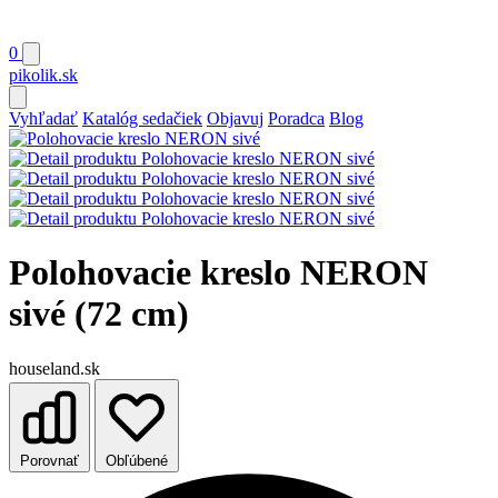
0
pikolik
.sk
Vyhľadať
Katalóg sedačiek
Objavuj
Poradca
Blog
Polohovacie kreslo NERON
sivé (72 cm)
houseland.sk
Porovnať
Obľúbené