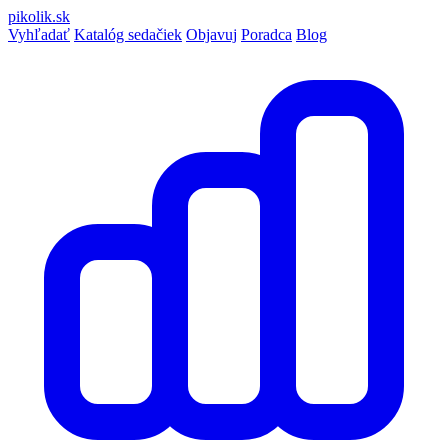
pikolik
.sk
Vyhľadať
Katalóg sedačiek
Objavuj
Poradca
Blog