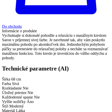
Do obchodu
Informácie o produkte
Vychutnajte si dokonalé pohodlie a relaxáciu s masážnym kreslom
Saron v príjemnej sivej farbe. Je navrhnuté tak, aby vám poskytlo
maximálnu pohodu po akomkoľvek dni. Jednoduchým pohybom
páčky sa prenesiete do relaxačnej polohy a necháte sa rozmaznávať
masážnou funkciou. Toto kreslo je investíciou do vášho oddychu a
pohody.
Technické parametre (AI)
Šírka
68 cm
Farba
Sivá
Rozkladanie
Nie
Úložný priestor
Nie
Každodenné spanie
Nie
Vyššie nožičky
Áno
Štýl
Moderný
Materiál
Látka