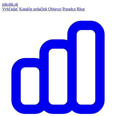
pikolik
.sk
Vyhľadať
Katalóg sedačiek
Objavuj
Poradca
Blog