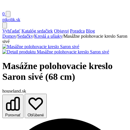
0
pikolik
.sk
Vyhľadať
Katalóg sedačiek
Objavuj
Poradca
Blog
Domov
/
Sedačky
/
Kreslá a ušiaky
/
Masážne polohovacie kreslo Saron
sivé
Masážne polohovacie kreslo
Saron sivé (68 cm)
houseland.sk
Porovnať
Obľúbené