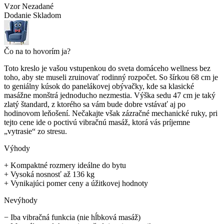
Vzor
Nezadané
Dodanie
Skladom
Čo na to hovorím ja?
Toto kreslo je vašou vstupenkou do sveta domáceho wellness bez
toho, aby ste museli zruinovať rodinný rozpočet. So šírkou 68 cm je
to geniálny kúsok do panelákovej obývačky, kde sa klasické
masážne monštrá jednoducho nezmestia. Výška sedu 47 cm je taký
zlatý štandard, z ktorého sa vám bude dobre vstávať aj po
hodinovom leňošení. Nečakajte však zázračné mechanické ruky, pri
tejto cene ide o poctivú vibračnú masáž, ktorá vás príjemne
„vytrasie“ zo stresu.
Výhody
+
Kompaktné rozmery ideálne do bytu
+
Vysoká nosnosť až 136 kg
+
Vynikajúci pomer ceny a úžitkovej hodnoty
Nevýhody
−
Iba vibračná funkcia (nie hĺbková masáž)