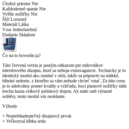
Úložný priestor
Nie
Každodenné spanie
Nie
Vyššie nožičky
Nie
Štýl
Luxusný
Materiál
Látka
Vzor
Jednofarebný
Dodanie
Skladom
Čo na to hovorím ja?
Táto červená verzia je jasným odkazom pre milovníkov
interiérového dizajnu, ktorí sa neboja extravagancie. Technicky je to
identický modul ako ostatné v sérii, takže sa pripravte na mäkké,
hlboké sedenie, z ktorého sa vám nebude chcieť vstať. Za túto cenu
je to adekvátny pomer kvality a vzhľadu, hoci plastové nožičky stále
trochu kazia celkový prémiový dojem. Ak máte radi výrazné
solitéry, tento modul vás nesklame.
Výhody
+
Neprehliadnuteľný dizajnový prvok
+
Veľkorysá hĺbka sedu