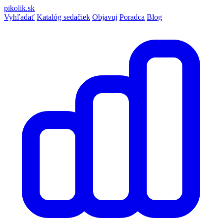
pikolik
.sk
Vyhľadať
Katalóg sedačiek
Objavuj
Poradca
Blog