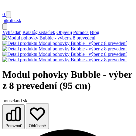
0
pikolik
.sk
Vyhľadať
Katalóg sedačiek
Objavuj
Poradca
Blog
Modul pohovky Bubble - výber
z 8 prevedení (95 cm)
houseland.sk
Porovnať
Obľúbené