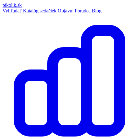
pikolik
.sk
Vyhľadať
Katalóg sedačiek
Objavuj
Poradca
Blog