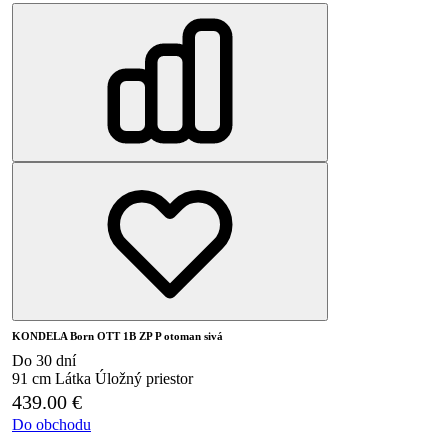
KONDELA Born OTT 1B ZP P otoman sivá
Do 30 dní
91 cm
Látka
Úložný priestor
439.00
€
Do obchodu