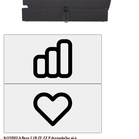
KONDELA Born 3 1B ZF ZZ P dvojsedačka sivá