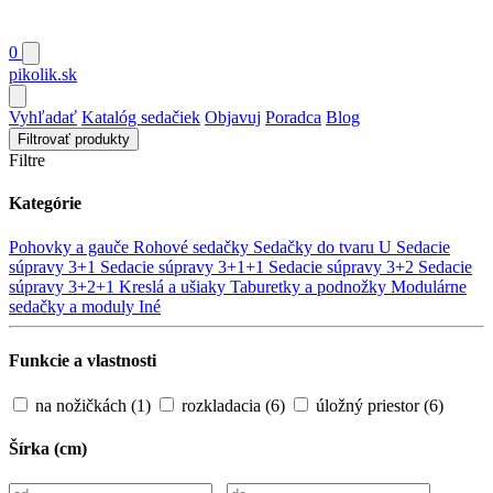
0
pikolik
.sk
Vyhľadať
Katalóg sedačiek
Objavuj
Poradca
Blog
Filtrovať produkty
Filtre
Kategórie
Pohovky a gauče
Rohové sedačky
Sedačky do tvaru U
Sedacie
súpravy 3+1
Sedacie súpravy 3+1+1
Sedacie súpravy 3+2
Sedacie
súpravy 3+2+1
Kreslá a ušiaky
Taburetky a podnožky
Modulárne
sedačky a moduly
Iné
Funkcie a vlastnosti
na nožičkách
(1)
rozkladacia
(6)
úložný priestor
(6)
Šírka (cm)