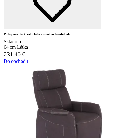
Pohupovacie kreslo Jola z masívu hnedé/buk
Skladom
64 cm
Látka
231.40
€
Do obchodu