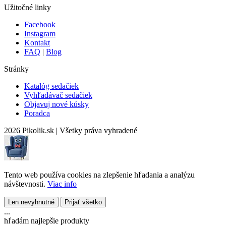
Užitočné linky
Facebook
Instagram
Kontakt
FAQ
|
Blog
Stránky
Katalóg sedačiek
Vyhľadávač sedačiek
Objavuj nové kúsky
Poradca
2026 Pikolik.sk
|
Všetky práva vyhradené
Tento web používa cookies na zlepšenie hľadania a analýzu
návštevnosti.
Viac info
Len nevyhnutné
Prijať všetko
...
hľadám najlepšie produkty