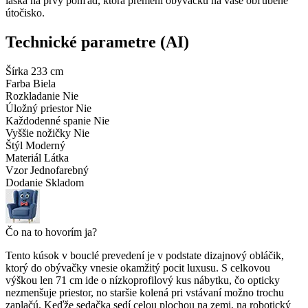
láska na prvý pohľad, ktorá premení obývačku na vaše obľúbené
útočisko.
Technické parametre (AI)
Šírka
233 cm
Farba
Biela
Rozkladanie
Nie
Úložný priestor
Nie
Každodenné spanie
Nie
Vyššie nožičky
Nie
Štýl
Moderný
Materiál
Látka
Vzor
Jednofarebný
Dodanie
Skladom
Čo na to hovorím ja?
Tento kúsok v bouclé prevedení je v podstate dizajnový obláčik,
ktorý do obývačky vnesie okamžitý pocit luxusu. S celkovou
výškou len 71 cm ide o nízkoprofilový kus nábytku, čo opticky
nezmenšuje priestor, no staršie kolená pri vstávaní možno trochu
zaplačú. Keďže sedačka sedí celou plochou na zemi, na robotický