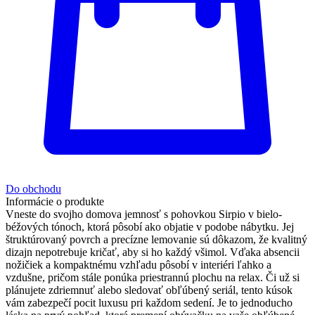
Do obchodu
Informácie o produkte
Vneste do svojho domova jemnosť s pohovkou Sirpio v bielo-
béžových tónoch, ktorá pôsobí ako objatie v podobe nábytku. Jej
štruktúrovaný povrch a precízne lemovanie sú dôkazom, že kvalitný
dizajn nepotrebuje kričať, aby si ho každý všimol. Vďaka absencii
nožičiek a kompaktnému vzhľadu pôsobí v interiéri ľahko a
vzdušne, pričom stále ponúka priestrannú plochu na relax. Či už si
plánujete zdriemnuť alebo sledovať obľúbený seriál, tento kúsok
vám zabezpečí pocit luxusu pri každom sedení. Je to jednoducho