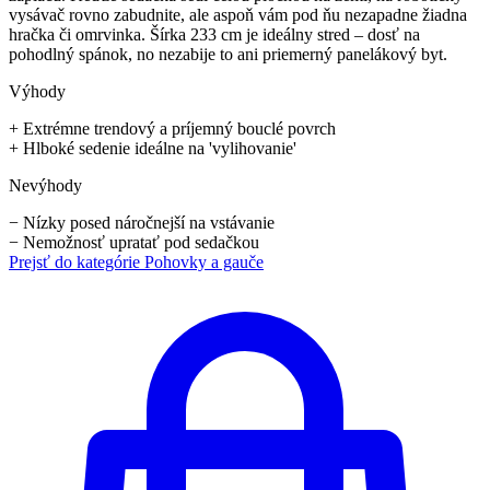
vysávač rovno zabudnite, ale aspoň vám pod ňu nezapadne žiadna
hračka či omrvinka. Šírka 233 cm je ideálny stred – dosť na
pohodlný spánok, no nezabije to ani priemerný panelákový byt.
Výhody
+
Extrémne trendový a príjemný bouclé povrch
+
Hlboké sedenie ideálne na 'vylihovanie'
Nevýhody
−
Nízky posed náročnejší na vstávanie
−
Nemožnosť upratať pod sedačkou
Prejsť do kategórie
Pohovky a gauče