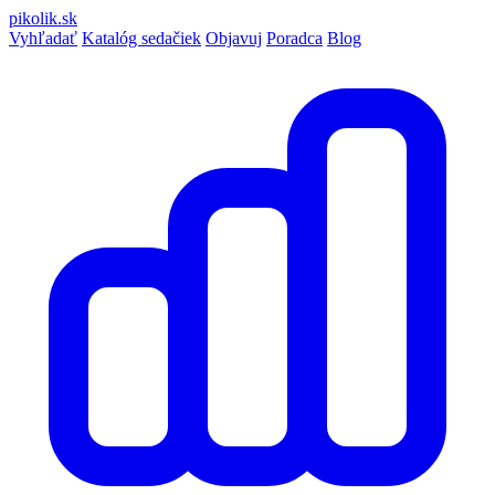
pikolik
.sk
Vyhľadať
Katalóg sedačiek
Objavuj
Poradca
Blog