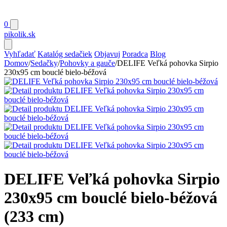
0
pikolik
.sk
Vyhľadať
Katalóg sedačiek
Objavuj
Poradca
Blog
Domov
/
Sedačky
/
Pohovky a gauče
/
DELIFE Veľká pohovka Sirpio
230x95 cm bouclé bielo-béžová
DELIFE Veľká pohovka Sirpio
230x95 cm bouclé bielo-béžová
(233 cm)