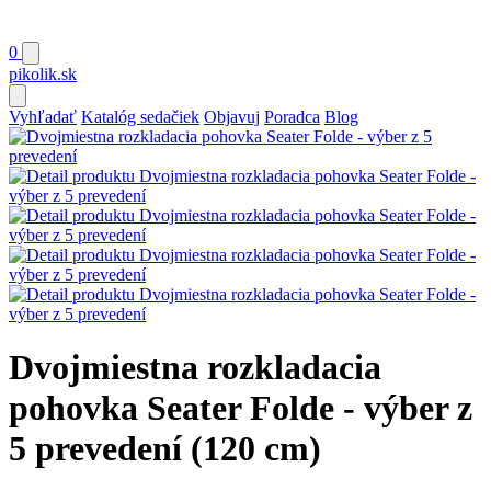
0
pikolik
.sk
Vyhľadať
Katalóg sedačiek
Objavuj
Poradca
Blog
Dvojmiestna rozkladacia
pohovka Seater Folde - výber z
5 prevedení (120 cm)