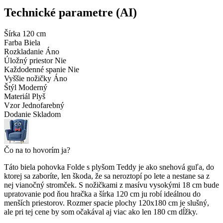
Technické parametre (AI)
Šírka
120 cm
Farba
Biela
Rozkladanie
Áno
Úložný priestor
Nie
Každodenné spanie
Nie
Vyššie nožičky
Áno
Štýl
Moderný
Materiál
Plyš
Vzor
Jednofarebný
Dodanie
Skladom
Čo na to hovorím ja?
Táto biela pohovka Folde s plyšom Teddy je ako snehová guľa, do
ktorej sa zaboríte, len škoda, že sa neroztopí po lete a nestane sa z
nej vianočný stromček. S nožičkami z masívu vysokými 18 cm bude
upratovanie pod ňou hračka a šírka 120 cm ju robí ideálnou do
menších priestorov. Rozmer spacie plochy 120x180 cm je slušný,
ale pri tej cene by som očakával aj viac ako len 180 cm dĺžky.