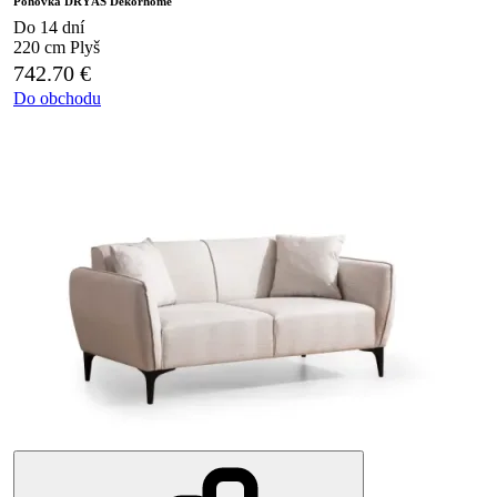
Pohovka DRYÁS Dekorhome
Do 14 dní
220 cm
Plyš
742.70
€
Do obchodu