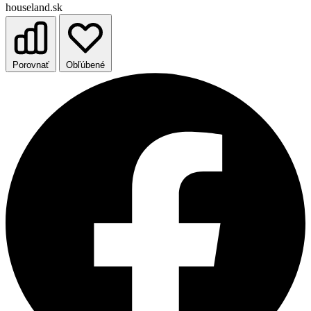
houseland.sk
Porovnať
Obľúbené