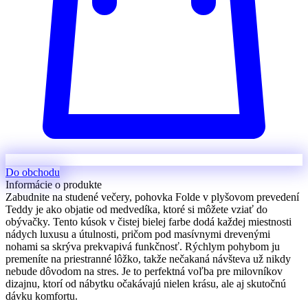
Do obchodu
Informácie o produkte
Zabudnite na studené večery, pohovka Folde v plyšovom prevedení
Teddy je ako objatie od medvedíka, ktoré si môžete vziať do
obývačky. Tento kúsok v čistej bielej farbe dodá každej miestnosti
nádych luxusu a útulnosti, pričom pod masívnymi drevenými
nohami sa skrýva prekvapivá funkčnosť. Rýchlym pohybom ju
premeníte na priestranné lôžko, takže nečakaná návšteva už nikdy
nebude dôvodom na stres. Je to perfektná voľba pre milovníkov
dizajnu, ktorí od nábytku očakávajú nielen krásu, ale aj skutočnú
dávku komfortu.