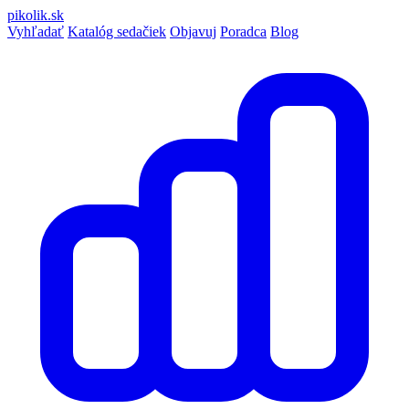
pikolik
.sk
Vyhľadať
Katalóg sedačiek
Objavuj
Poradca
Blog