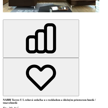
NABBI Torres U L rohová sedačka u s rozkladom a úložným priestorom hnedá /
tmavohnedá