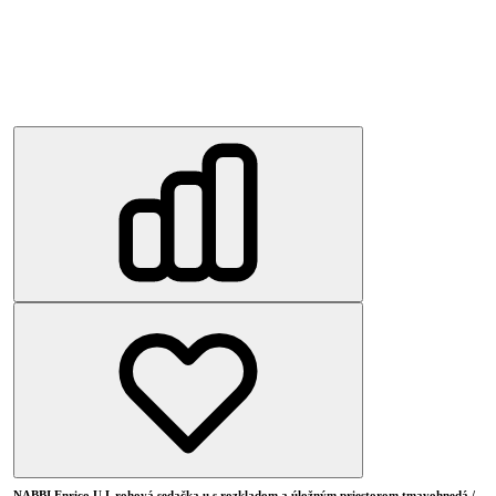
NABBI Enrico U L rohová sedačka u s rozkladom a úložným priestorom tmavohnedá /