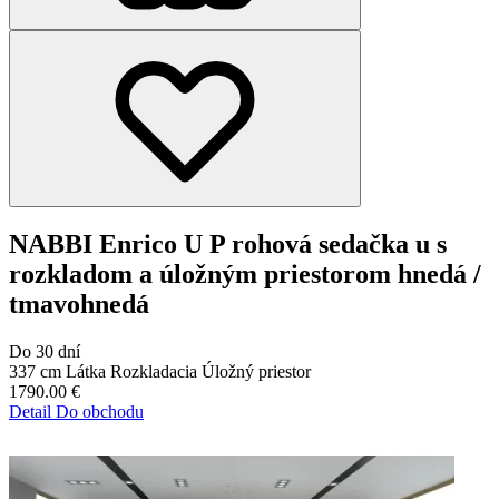
NABBI Enrico U P rohová sedačka u s
rozkladom a úložným priestorom hnedá /
tmavohnedá
Do 30 dní
337 cm
Látka
Rozkladacia
Úložný priestor
1790.00
€
Detail
Do obchodu