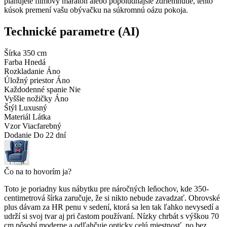
plánujete filmový maratón alebo popoludňajšie zdriemnutie, tento
kúsok premení vašu obývačku na súkromnú oázu pokoja.
Technické parametre (AI)
Šírka
350 cm
Farba
Hnedá
Rozkladanie
Áno
Úložný priestor
Áno
Každodenné spanie
Nie
Vyššie nožičky
Áno
Štýl
Luxusný
Materiál
Látka
Vzor
Viacfarebný
Dodanie
Do 22 dní
Čo na to hovorím ja?
Toto je poriadny kus nábytku pre náročných leňochov, kde 350-
centimetrová šírka zaručuje, že si nikto nebude zavadzať. Obrovské
plus dávam za HR penu v sedení, ktorá sa len tak ľahko nevysedí a
udrží si svoj tvar aj pri častom používaní. Nízky chrbát s výškou 70
cm pôsobí moderne a odľahčuje opticky celú miestnosť, no bez