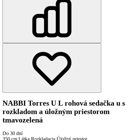
NABBI Torres U L rohová sedačka u s
rozkladom a úložným priestorom
tmavozelená
Do 30 dní
350 cm
Látka
Rozkladacia
Úložný priestor