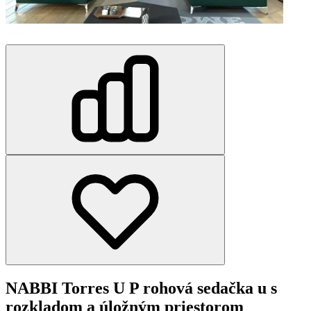
NABBI Torres U P rohová sedačka u s
rozkladom a úložným priestorom