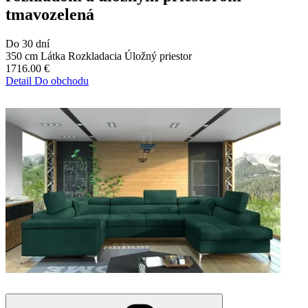
tmavozelená
Do 30 dní
350 cm
Látka
Rozkladacia
Úložný priestor
1716.00
€
Detail
Do obchodu