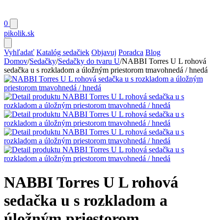
0
pikolik
.sk
Vyhľadať
Katalóg sedačiek
Objavuj
Poradca
Blog
Domov
/
Sedačky
/
Sedačky do tvaru U
/
NABBI Torres U L rohová
sedačka u s rozkladom a úložným priestorom tmavohnedá / hnedá
NABBI Torres U L rohová
sedačka u s rozkladom a
úložným priestorom