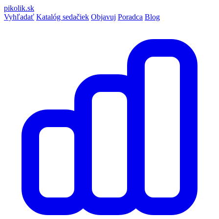
pikolik
.sk
Vyhľadať
Katalóg sedačiek
Objavuj
Poradca
Blog