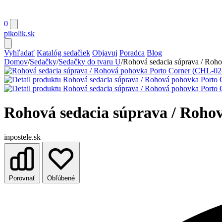
0
pikolik
.sk
Vyhľadať
Katalóg sedačiek
Objavuj
Poradca
Blog
Domov
/
Sedačky
/
Sedačky do tvaru U
/
Rohová sedacia súprava / Ro
Rohová sedacia súprava / Roh
inpostele.sk
Porovnať
Obľúbené