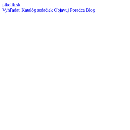
pikolik
.sk
Vyhľadať
Katalóg sedačiek
Objavuj
Poradca
Blog