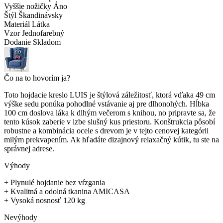
Vyššie nožičky
Áno
Štýl
Škandinávsky
Materiál
Látka
Vzor
Jednofarebný
Dodanie
Skladom
Čo na to hovorím ja?
Toto hojdacie kreslo LUIS je štýlová záležitosť, ktorá vďaka 49 cm
výške sedu ponúka pohodlné vstávanie aj pre dlhonohých. Hĺbka
100 cm doslova láka k dlhým večerom s knihou, no pripravte sa, že
tento kúsok zaberie v izbe slušný kus priestoru. Konštrukcia pôsobí
robustne a kombinácia ocele s drevom je v tejto cenovej kategórii
milým prekvapením. Ak hľadáte dizajnový relaxačný kútik, tu ste na
správnej adrese.
Výhody
+
Plynulé hojdanie bez vŕzgania
+
Kvalitná a odolná tkanina AMICASA
+
Vysoká nosnosť 120 kg
Nevýhody