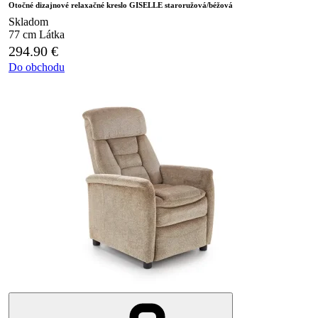
Otočné dizajnové relaxačné kreslo GISELLE staroružová/béžová
Skladom
77 cm
Látka
294.90
€
Do obchodu