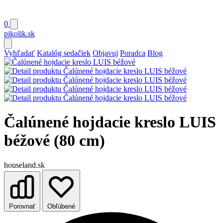
0
pikolik
.sk
Vyhľadať
Katalóg sedačiek
Objavuj
Poradca
Blog
Čalúnené hojdacie kreslo LUIS
béžové (80 cm)
houseland.sk
Porovnať
Obľúbené