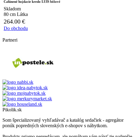
Čalúnené hojdacie kreslo LUIS béžové
Skladom
80 cm
Látka
264.00
€
Do obchodu
Partneri
Pikolik.sk
Som špecializovaný vyhľadávač a katalóg sedačiek - agregátor
ponúk popredných slovenských e-shopov s nábytkom.
Produkty priamo nepredávam, ale pomáham vám nájsť tie najlepšie