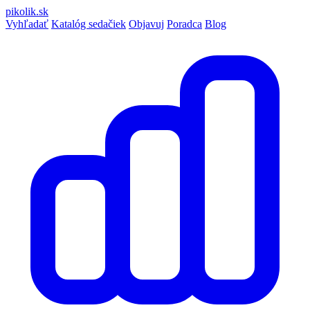
pikolik
.sk
Vyhľadať
Katalóg sedačiek
Objavuj
Poradca
Blog