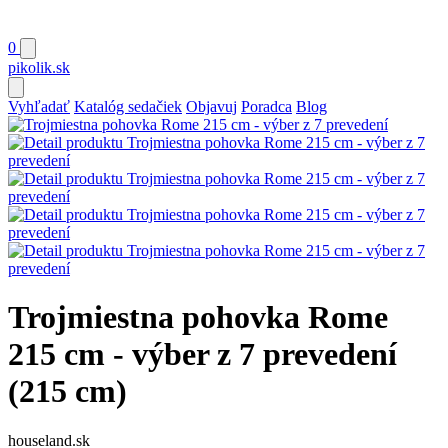
0
pikolik
.sk
Vyhľadať
Katalóg sedačiek
Objavuj
Poradca
Blog
Trojmiestna pohovka Rome
215 cm - výber z 7 prevedení
(215 cm)
houseland.sk