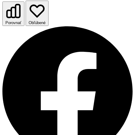
Porovnať
Obľúbené