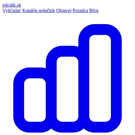
pikolik
.sk
Vyhľadať
Katalóg sedačiek
Objavuj
Poradca
Blog