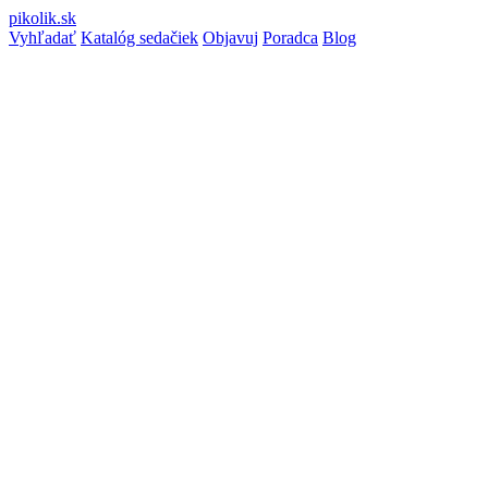
pikolik
.sk
Vyhľadať
Katalóg sedačiek
Objavuj
Poradca
Blog