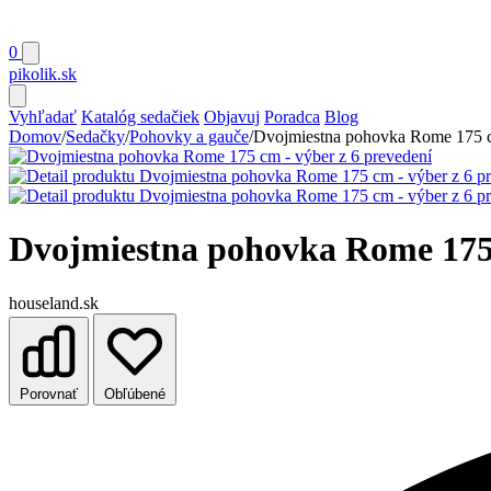
0
pikolik
.sk
Vyhľadať
Katalóg sedačiek
Objavuj
Poradca
Blog
Domov
/
Sedačky
/
Pohovky a gauče
/
Dvojmiestna pohovka Rome 175 cm
Dvojmiestna pohovka Rome 175 
houseland.sk
Porovnať
Obľúbené