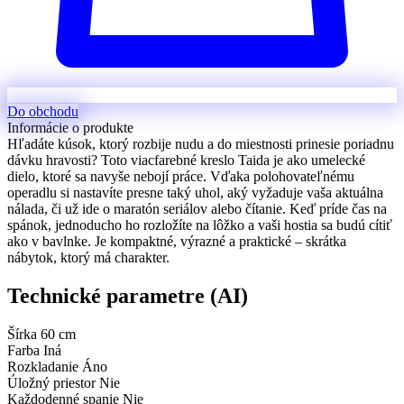
Do obchodu
Informácie o produkte
Hľadáte kúsok, ktorý rozbije nudu a do miestnosti prinesie poriadnu
dávku hravosti? Toto viacfarebné kreslo Taida je ako umelecké
dielo, ktoré sa navyše nebojí práce. Vďaka polohovateľnému
operadlu si nastavíte presne taký uhol, aký vyžaduje vaša aktuálna
nálada, či už ide o maratón seriálov alebo čítanie. Keď príde čas na
spánok, jednoducho ho rozložíte na lôžko a vaši hostia sa budú cítiť
ako v bavlnke. Je kompaktné, výrazné a praktické – skrátka
nábytok, ktorý má charakter.
Technické parametre (AI)
Šírka
60 cm
Farba
Iná
Rozkladanie
Áno
Úložný priestor
Nie
Každodenné spanie
Nie