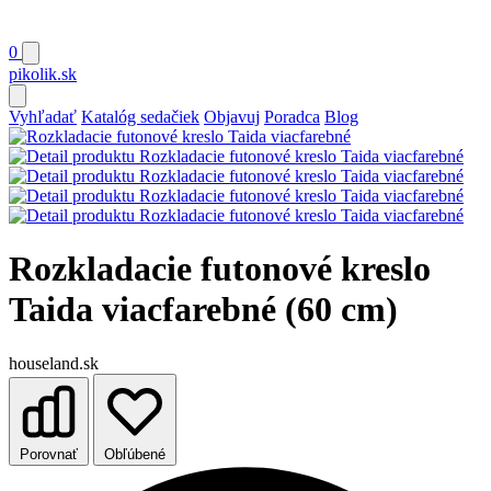
0
pikolik
.sk
Vyhľadať
Katalóg sedačiek
Objavuj
Poradca
Blog
Rozkladacie futonové kreslo
Taida viacfarebné (60 cm)
houseland.sk
Porovnať
Obľúbené