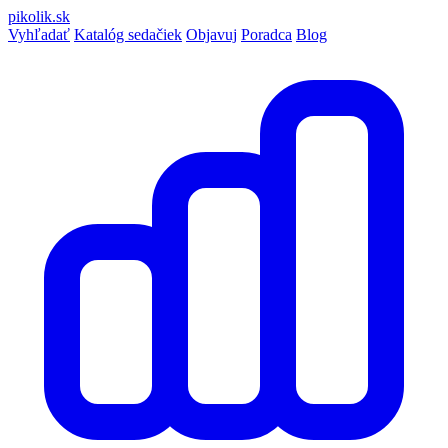
pikolik
.sk
Vyhľadať
Katalóg sedačiek
Objavuj
Poradca
Blog