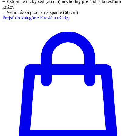
−
Extrémne nízky sed (26 cm) nevhodný pre ľudí s bolesťami
krížov
−
Veľmi úzka plocha na spanie (60 cm)
Prejsť do kategórie
Kreslá a ušiaky