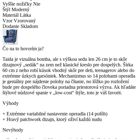
Vyššie nožičky
Nie
Štýl
Moderný
Materiál
Látka
Vzor
Vzorovaný
Dodanie
Skladom
Čo na to hovorím ja?
Taida je vizuálna bomba, ale s výškou sedu len 26 cm je to skôr
dizajnový „sedák“ na zem než klasické kreslo pre dospelých. Šírka
60 cm z neho robí kúsok vhodný skôr pre deti, teenagerov alebo do
extrémne úzkych garsóniek. Mechanizmus so 14 polohami operadla
je geniálny pre nájdenie polohy na čítanie, no lôžko po rozložení
bude pre dospelého človeka poriadna priestorová výzva. Ak hľadáte
štýlové núdzové spanie v „low-cost“ štýle, toto je váš favorit.
Výhody
+
Extrémne variabilné nastavenie operadla (14 polôh)
+
Hravý patchwork dizajn, ktorý oživí každú nudu
Nevýhody