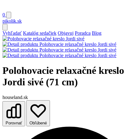
0
pikolik
.sk
Vyhľadať
Katalóg sedačiek
Objavuj
Poradca
Blog
Polohovacie relaxačné kreslo
Jordi sivé (71 cm)
houseland.sk
Porovnať
Obľúbené