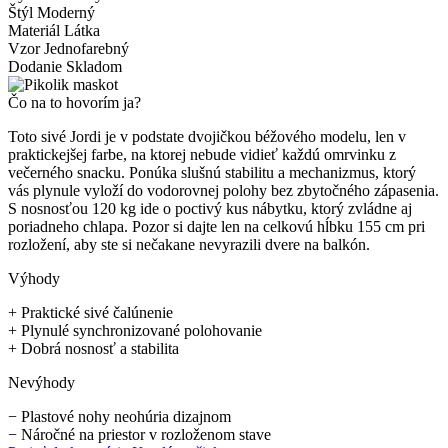
Štýl
Moderný
Materiál
Látka
Vzor
Jednofarebný
Dodanie
Skladom
Čo na to hovorím ja?
Toto sivé Jordi je v podstate dvojičkou béžového modelu, len v
praktickejšej farbe, na ktorej nebude vidieť každú omrvinku z
večerného snacku. Ponúka slušnú stabilitu a mechanizmus, ktorý
vás plynule vyloží do vodorovnej polohy bez zbytočného zápasenia.
S nosnosťou 120 kg ide o poctivý kus nábytku, ktorý zvládne aj
poriadneho chlapa. Pozor si dajte len na celkovú hĺbku 155 cm pri
rozložení, aby ste si nečakane nevyrazili dvere na balkón.
Výhody
+
Praktické sivé čalúnenie
+
Plynulé synchronizované polohovanie
+
Dobrá nosnosť a stabilita
Nevýhody
−
Plastové nohy neohúria dizajnom
−
Náročné na priestor v rozloženom stave