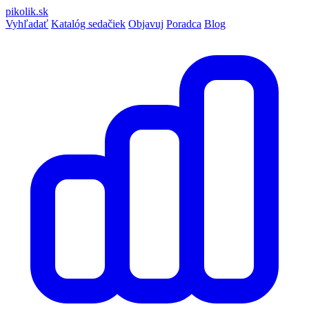
pikolik
.sk
Vyhľadať
Katalóg sedačiek
Objavuj
Poradca
Blog