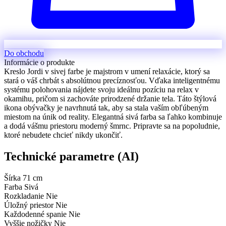
Do obchodu
Informácie o produkte
Kreslo Jordi v sivej farbe je majstrom v umení relaxácie, ktorý sa
stará o váš chrbát s absolútnou precíznosťou. Vďaka inteligentnému
systému polohovania nájdete svoju ideálnu pozíciu na relax v
okamihu, pričom si zachováte prirodzené držanie tela. Táto štýlová
ikona obývačky je navrhnutá tak, aby sa stala vaším obľúbeným
miestom na únik od reality. Elegantná sivá farba sa ľahko kombinuje
a dodá vášmu priestoru moderný šmrnc. Pripravte sa na popoludnie,
ktoré nebudete chcieť nikdy ukončiť.
Technické parametre (AI)
Šírka
71 cm
Farba
Sivá
Rozkladanie
Nie
Úložný priestor
Nie
Každodenné spanie
Nie
Vyššie nožičky
Nie