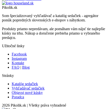
Pikolik.sk
Som špecializovaný vyhľadávač a katalóg sedačiek - agregátor
ponúk popredných slovenských e-shopov s nábytkom.
Produkty priamo nepredávam, ale pomáham vám nájsť tie najlepšie
kúsky na trhu. Nákup a doručenie prebieha priamo u vybraného
predajcu.
Užitočné linky
Facebook
Instagram
Kontakt
FAQ
|
Blog
Stránky
Katalóg sedačiek
Vyhľadávač sedačiek
Objavuj nové kúsky
Poradca
2026 Pikolik.sk
|
Všetky práva vyhradené