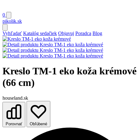
0
pikolik
.sk
Vyhľadať
Katalóg sedačiek
Objavuj
Poradca
Blog
Kreslo TM-1 eko koža krémové
(66 cm)
houseland.sk
Porovnať
Obľúbené