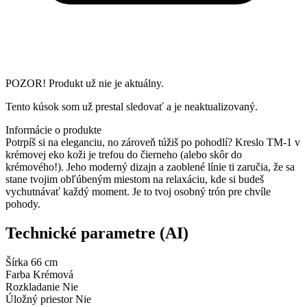
POZOR! Produkt už nie je aktuálny.
Tento kúsok som už prestal sledovať a je neaktualizovaný.
Informácie o produkte
Potrpíš si na eleganciu, no zároveň túžiš po pohodlí? Kreslo TM-1 v
krémovej eko koži je trefou do čierneho (alebo skôr do
krémového!). Jeho moderný dizajn a zaoblené línie ti zaručia, že sa
stane tvojim obľúbeným miestom na relaxáciu, kde si budeš
vychutnávať každý moment. Je to tvoj osobný trón pre chvíle
pohody.
Technické parametre (AI)
Šírka
66 cm
Farba
Krémová
Rozkladanie
Nie
Úložný priestor
Nie