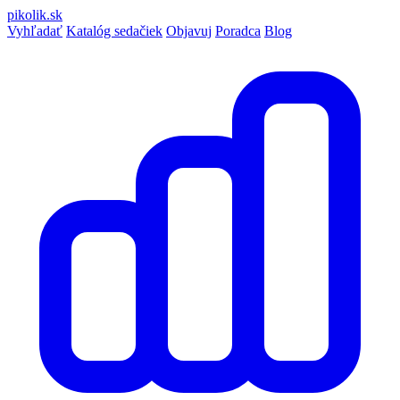
pikolik
.sk
Vyhľadať
Katalóg sedačiek
Objavuj
Poradca
Blog