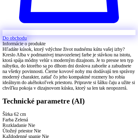
Do obchodu
Informácie o produkte
Hľadáte kúsok, ktorý vdýchne život nudnému kútu vašej izby?
Kreslo Alba v podmanivej tmavozelenej farbe je stávkou na istotu,
ktorá spája módny velúr s moderným dizajnom. Je to presne ten typ
nábytku, do ktorého sa po dlhom dni doslova zaboríte a zabudnete
na všetky povinnosti. Čierne kovové nohy mu dodávajú ten správny
moderný charakter, zatiaľ čo jeho kompaktné rozmery ho robia
ideálnym do akéhokoľvek priestoru. Pripravte si šálku čaju a užite si
chvíľku pokoja v dizajnovom kúsku, ktorý sa len tak neopozerá.
Technické parametre (AI)
Šírka
62 cm
Farba
Zelená
Rozkladanie
Nie
Úložný priestor
Nie
Každodenné spanie
Nie