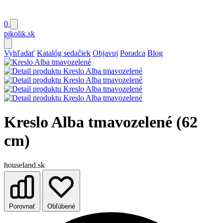
0
pikolik
.sk
Vyhľadať
Katalóg sedačiek
Objavuj
Poradca
Blog
Kreslo Alba tmavozelené (62
cm)
houseland.sk
Porovnať
Obľúbené