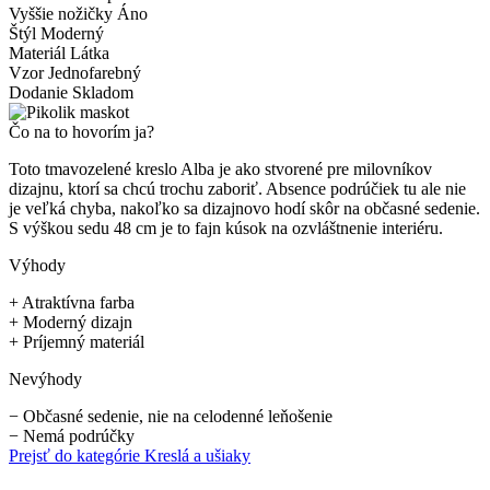
Vyššie nožičky
Áno
Štýl
Moderný
Materiál
Látka
Vzor
Jednofarebný
Dodanie
Skladom
Čo na to hovorím ja?
Toto tmavozelené kreslo Alba je ako stvorené pre milovníkov
dizajnu, ktorí sa chcú trochu zaboriť. Absence podrúčiek tu ale nie
je veľká chyba, nakoľko sa dizajnovo hodí skôr na občasné sedenie.
S výškou sedu 48 cm je to fajn kúsok na ozvláštnenie interiéru.
Výhody
+
Atraktívna farba
+
Moderný dizajn
+
Príjemný materiál
Nevýhody
−
Občasné sedenie, nie na celodenné leňošenie
−
Nemá podrúčky
Prejsť do kategórie
Kreslá a ušiaky