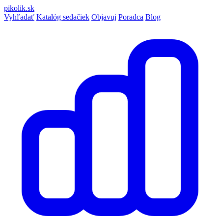
pikolik
.sk
Vyhľadať
Katalóg sedačiek
Objavuj
Poradca
Blog