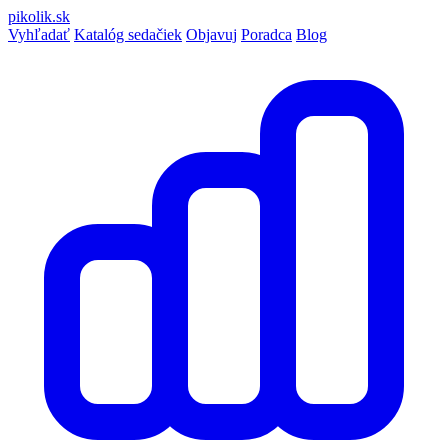
pikolik
.sk
Vyhľadať
Katalóg sedačiek
Objavuj
Poradca
Blog