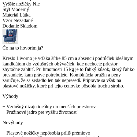
Vyššie nožičky
Nie
Štýl
Moderný
Materiál
Látka
Vzor
Nezadané
Dodanie
Skladom
Čo na to hovorím ja?
Kreslo Livorno je vďaka šírke 85 cm a absencii podrúčiek ideálnym
kandidátom do vzdušných obývačiek, kde nechcete priestor
zbytočne zahltiť. Pri hmotnosti 15 kg je to ľahký kúsok, ktorý ľahko
presuniete, kam práve potrebujete. Kombinácia pružín a peny
zaručuje, že sa sedadlo len tak nepresedí. Pripravte sa však na
plastové nožičky, ktoré pri tejto cenovke pôsobia trochu stroho.
Výhody
+
Vzdušný dizajn ideálny do menších priestorov
+
Pružinové jadro pre vyššiu životnosť
Nevýhody
−
Plastové nožičky nepôsobia príliš prémiovo