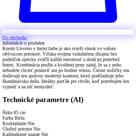
Do obchodu
Informácie o produkte
Kreslo Livorno v bielej farbe je ako svieži vánok vo vašom
obývacom priestore. Vďaka svojmu vzdušnému dizajnu bez
podrúčok opticky zväčší každú miestnosť a dodá jej potrebný
šmrnc. Kombinácia pružín a kvalitnej peny zaistí, že sa z neho
nebudete chcieť postaviť ani po hodine relaxu. Čierne nožičky mu
dodávajú ten správny moderný kontrast, ktorý podčiarkuje jeho
škandinávsku dušu. Ideálny parťák pre chvíle, keď potrebujete len
vypnúť a na nič nemyslieť.
Technické parametre (AI)
Šírka
85 cm
Farba
Biela
Rozkladanie
Nie
Úložný priestor
Nie
Každodenné spanie
Nie