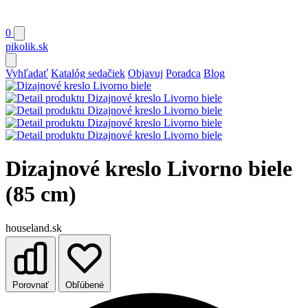
0
pikolik
.sk
Vyhľadať
Katalóg sedačiek
Objavuj
Poradca
Blog
Dizajnové kreslo Livorno biele
(85 cm)
houseland.sk
Porovnať
Obľúbené