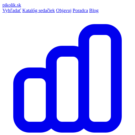
pikolik
.sk
Vyhľadať
Katalóg sedačiek
Objavuj
Poradca
Blog