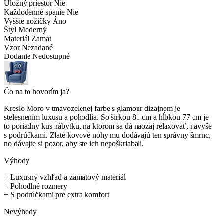
Úložný priestor
Nie
Každodenné spanie
Nie
Vyššie nožičky
Áno
Štýl
Moderný
Materiál
Zamat
Vzor
Nezadané
Dodanie
Nedostupné
Čo na to hovorím ja?
Kreslo Moro v tmavozelenej farbe s glamour dizajnom je
stelesnením luxusu a pohodlia. So šírkou 81 cm a hĺbkou 77 cm je
to poriadny kus nábytku, na ktorom sa dá naozaj relaxovať, navyše
s podrúčkami. Zlaté kovové nohy mu dodávajú ten správny šmrnc,
no dávajte si pozor, aby ste ich nepoškriabali.
Výhody
+
Luxusný vzhľad a zamatový materiál
+
Pohodlné rozmery
+
S podrúčkami pre extra komfort
Nevýhody