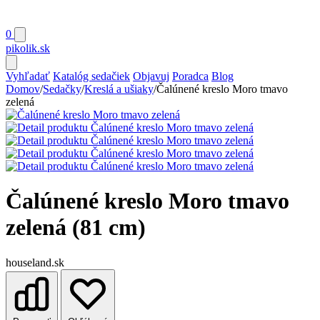
0
pikolik
.sk
Vyhľadať
Katalóg sedačiek
Objavuj
Poradca
Blog
Domov
/
Sedačky
/
Kreslá a ušiaky
/
Čalúnené kreslo Moro tmavo
zelená
Čalúnené kreslo Moro tmavo
zelená (81 cm)
houseland.sk