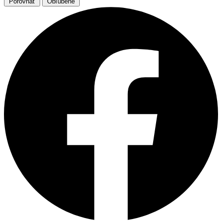
Porovnať
Obľúbené