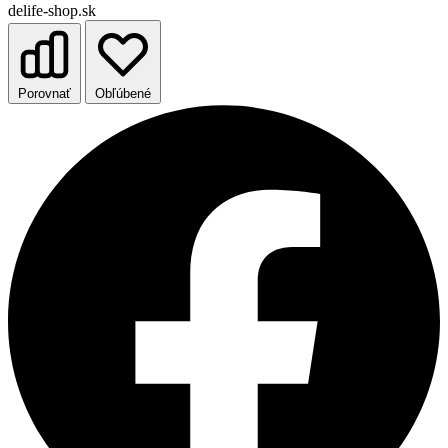
delife-shop.sk
Porovnať
Obľúbené