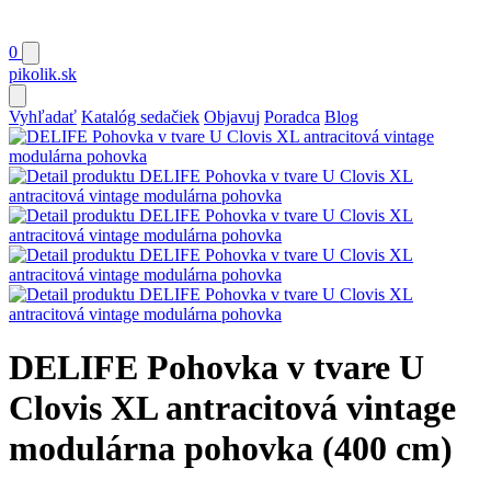
0
pikolik
.sk
Vyhľadať
Katalóg sedačiek
Objavuj
Poradca
Blog
DELIFE Pohovka v tvare U
Clovis XL antracitová vintage
modulárna pohovka (400 cm)