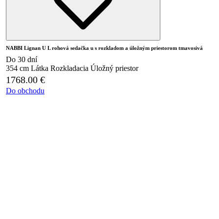
NABBI Lignan U L rohová sedačka u s rozkladom a úložným priestorom tmavosivá
Do 30 dní
354 cm
Látka
Rozkladacia
Úložný priestor
1768.00
€
Do obchodu