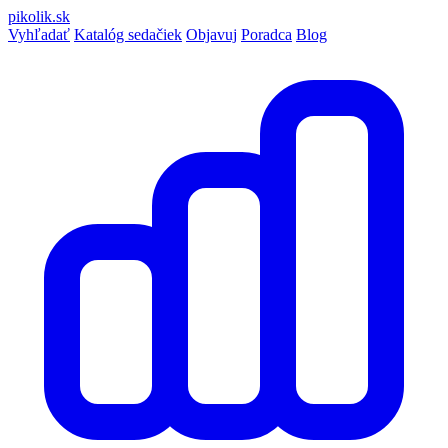
pikolik
.sk
Vyhľadať
Katalóg sedačiek
Objavuj
Poradca
Blog