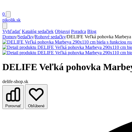
0
pikolik
.sk
Vyhľadať
Katalóg sedačiek
Objavuj
Poradca
Blog
Domov
/
Sedačky
/
Rohové sedačky
/
DELIFE Veľká pohovka Marbeya 29
DELIFE Veľká pohovka Marbeya 
delife-shop.sk
Porovnať
Obľúbené