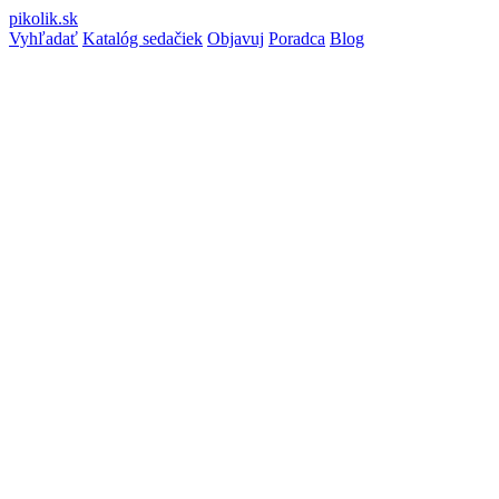
pikolik
.sk
Vyhľadať
Katalóg sedačiek
Objavuj
Poradca
Blog