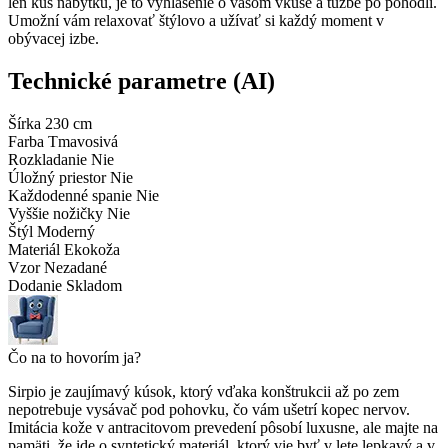
len kus nábytku, je to vyhlásenie o vašom vkuse a túžbe po pohodlí.
Umožní vám relaxovať štýlovo a užívať si každý moment v
obývacej izbe.
Technické parametre (AI)
Šírka
230 cm
Farba
Tmavosivá
Rozkladanie
Nie
Úložný priestor
Nie
Každodenné spanie
Nie
Vyššie nožičky
Nie
Štýl
Moderný
Materiál
Ekokoža
Vzor
Nezadané
Dodanie
Skladom
Čo na to hovorím ja?
Sirpio je zaujímavý kúsok, ktorý vďaka konštrukcii až po zem
nepotrebuje vysávač pod pohovku, čo vám ušetrí kopec nervov.
Imitácia kože v antracitovom prevedení pôsobí luxusne, ale majte na
pamäti, že ide o syntetický materiál, ktorý vie byť v lete lepkavý a v