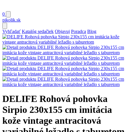
0
pikolik
.sk
Vyhľadať
Katalóg sedačiek
Objavuj
Poradca
Blog
DELIFE Rohová pohovka
Sirpio 230x155 cm imitácia
kože vintage antracitová
variabilné ležadlo s taburetom