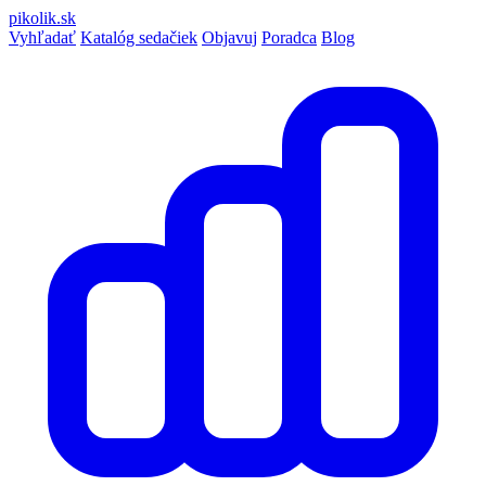
pikolik
.sk
Vyhľadať
Katalóg sedačiek
Objavuj
Poradca
Blog