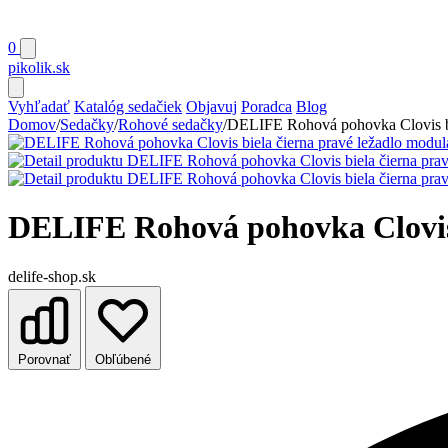
0
pikolik
.sk
Vyhľadať
Katalóg sedačiek
Objavuj
Poradca
Blog
Domov
/
Sedačky
/
Rohové sedačky
/
DELIFE Rohová pohovka Clovis bi
DELIFE Rohová pohovka Clovis 
delife-shop.sk
Porovnať
Obľúbené