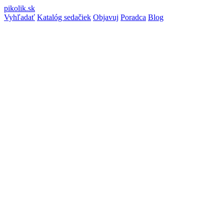
pikolik
.sk
Vyhľadať
Katalóg sedačiek
Objavuj
Poradca
Blog