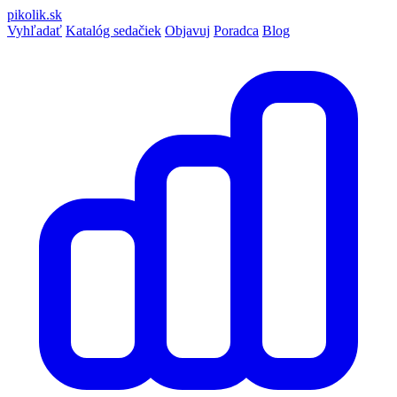
pikolik
.sk
Vyhľadať
Katalóg sedačiek
Objavuj
Poradca
Blog