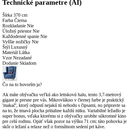
Technické parametre (AI)
Šírka
370 cm
Farba
Čierna
Rozkladanie
Nie
Úložný priestor
Nie
Každodenné spanie
Nie
Vyššie nožičky
Nie
Štýl
Luxusný
Materiál
Látka
Vzor
Nezadané
Dodanie
Skladom
Čo na to hovorím ja?
Ak máte obývačku veľkú ako letiskovú halu, tento 3,7-metrový
gigant je presne pre vás. Mikrovlákno v čiernej farbe je praktický
'makač', ktorý odpustí nejakú tú nehodu s čipsami, no pripravte sa
na to, že tmavá plocha pritiahne každú nitku. Variabilné ležadlo je
super bonus, vďaka ktorému si z obývačky urobíte súkromné kino
pre celú rodinu. Opäť však pozor na výšku 71 cm; táto pohovka je
skôr o ležaní a relaxe než o formálnom sedení pri káve.