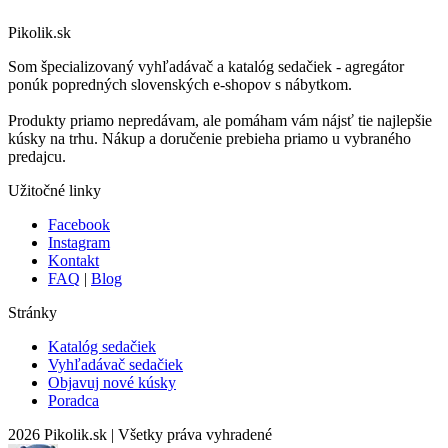
Pikolik.sk
Som špecializovaný vyhľadávač a katalóg sedačiek - agregátor
ponúk popredných slovenských e-shopov s nábytkom.
Produkty priamo nepredávam, ale pomáham vám nájsť tie najlepšie
kúsky na trhu. Nákup a doručenie prebieha priamo u vybraného
predajcu.
Užitočné linky
Facebook
Instagram
Kontakt
FAQ
|
Blog
Stránky
Katalóg sedačiek
Vyhľadávač sedačiek
Objavuj nové kúsky
Poradca
2026 Pikolik.sk
|
Všetky práva vyhradené