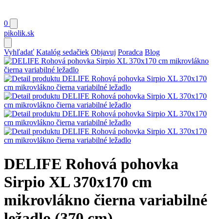
0
pikolik
.sk
Vyhľadať
Katalóg sedačiek
Objavuj
Poradca
Blog
DELIFE Rohová pohovka
Sirpio XL 370x170 cm
mikrovlákno čierna variabilné
ležadlo (370 cm)