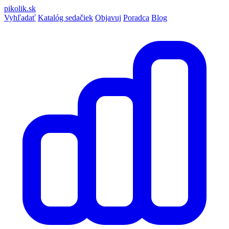
pikolik
.sk
Vyhľadať
Katalóg sedačiek
Objavuj
Poradca
Blog