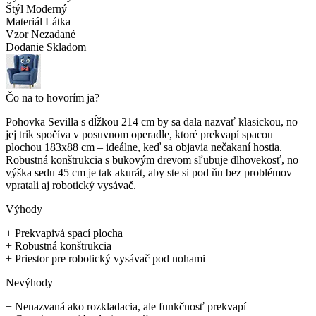
Štýl
Moderný
Materiál
Látka
Vzor
Nezadané
Dodanie
Skladom
Čo na to hovorím ja?
Pohovka Sevilla s dĺžkou 214 cm by sa dala nazvať klasickou, no
jej trik spočíva v posuvnom operadle, ktoré prekvapí spacou
plochou 183x88 cm – ideálne, keď sa objavia nečakaní hostia.
Robustná konštrukcia s bukovým drevom sľubuje dlhovekosť, no
výška sedu 45 cm je tak akurát, aby ste si pod ňu bez problémov
vpratali aj robotický vysávač.
Výhody
+
Prekvapivá spací plocha
+
Robustná konštrukcia
+
Priestor pre robotický vysávač pod nohami
Nevýhody
−
Nenazvaná ako rozkladacia, ale funkčnosť prekvapí