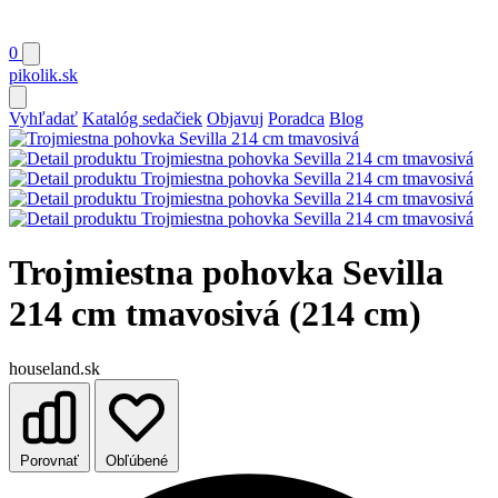
0
pikolik
.sk
Vyhľadať
Katalóg sedačiek
Objavuj
Poradca
Blog
Trojmiestna pohovka Sevilla
214 cm tmavosivá (214 cm)
houseland.sk
Porovnať
Obľúbené