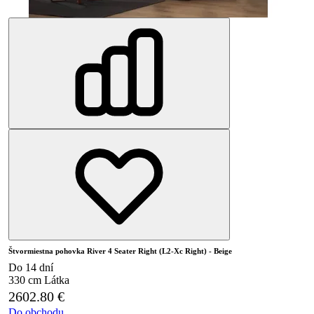
Štvormiestna pohovka River 4 Seater Right (L2-Xc Right) - Beige
Do 14 dní
330 cm
Látka
2602.80
€
Do obchodu