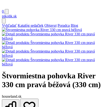
0
pikolik
.sk
Vyhľadať
Katalóg sedačiek
Objavuj
Poradca
Blog
Štvormiestna pohovka River
330 cm pravá béžová (330 cm)
houseland.sk