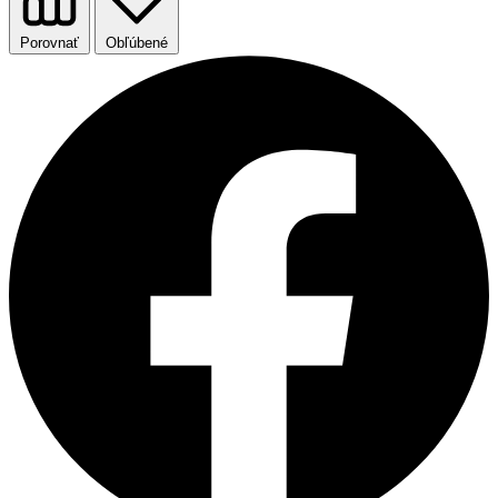
Porovnať
Obľúbené