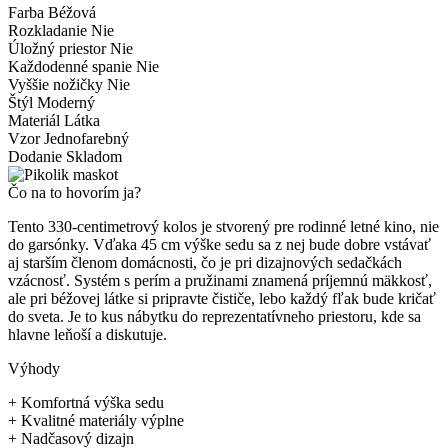
Farba
Béžová
Rozkladanie
Nie
Úložný priestor
Nie
Každodenné spanie
Nie
Vyššie nožičky
Nie
Štýl
Moderný
Materiál
Látka
Vzor
Jednofarebný
Dodanie
Skladom
Čo na to hovorím ja?
Tento 330-centimetrový kolos je stvorený pre rodinné letné kino, nie
do garsónky. Vďaka 45 cm výške sedu sa z nej bude dobre vstávať
aj starším členom domácnosti, čo je pri dizajnových sedačkách
vzácnosť. Systém s perím a pružinami znamená príjemnú mäkkosť,
ale pri béžovej látke si pripravte čističe, lebo každý fľak bude kričať
do sveta. Je to kus nábytku do reprezentatívneho priestoru, kde sa
hlavne leňoší a diskutuje.
Výhody
+
Komfortná výška sedu
+
Kvalitné materiály výplne
+
Nadčasový dizajn