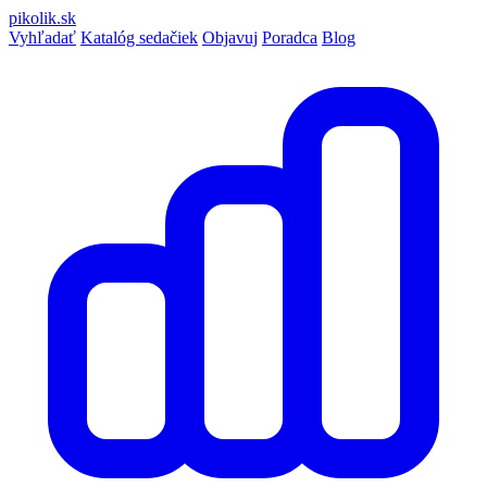
pikolik
.sk
Vyhľadať
Katalóg sedačiek
Objavuj
Poradca
Blog