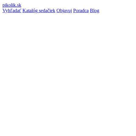
pikolik
.sk
Vyhľadať
Katalóg sedačiek
Objavuj
Poradca
Blog