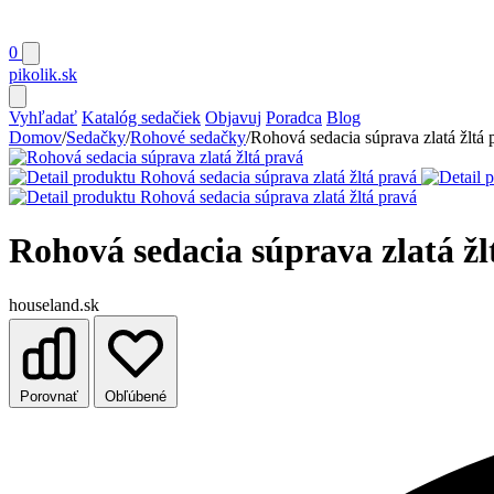
0
pikolik
.sk
Vyhľadať
Katalóg sedačiek
Objavuj
Poradca
Blog
Domov
/
Sedačky
/
Rohové sedačky
/
Rohová sedacia súprava zlatá žltá 
Rohová sedacia súprava zlatá žl
houseland.sk
Porovnať
Obľúbené