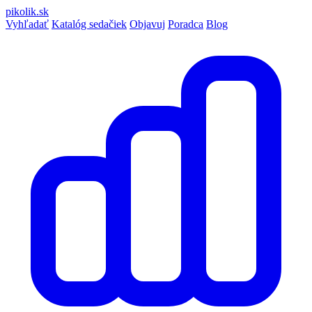
pikolik
.sk
Vyhľadať
Katalóg sedačiek
Objavuj
Poradca
Blog