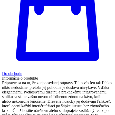
Do obchodu
Informácie o produkte
Pripravte sa na to, že z tejto sedacej súpravy Tulip vás len tak ľahko
nikto nedostane, pretože jej pohodlie je doslova návykové. Vďaka
elegantnému svetlosivému dizajnu a praktickému integrovanému
stolíku sa stane vašou novou obľúbenou zónou na kávu, knihu
alebo nekonečné leňošenie. Drevené nožičky jej dodávajú ľahkosť,
ktorú ocení každý interiér túžiaci po štipke luxusu bez zbytočného
kriku. Či už hostíte návštevu alebo si doprajete zaslúžený relax po