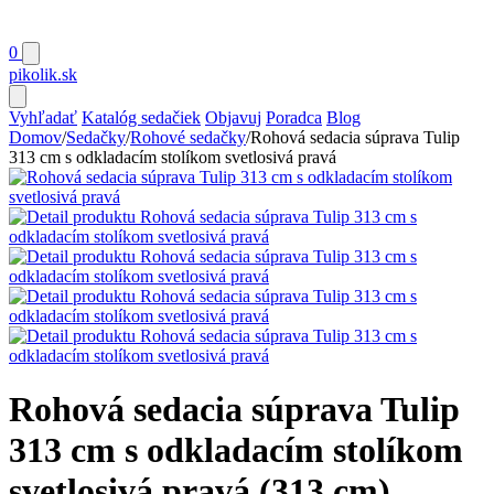
0
pikolik
.sk
Vyhľadať
Katalóg sedačiek
Objavuj
Poradca
Blog
Domov
/
Sedačky
/
Rohové sedačky
/
Rohová sedacia súprava Tulip
313 cm s odkladacím stolíkom svetlosivá pravá
Rohová sedacia súprava Tulip
313 cm s odkladacím stolíkom
svetlosivá pravá (313 cm)