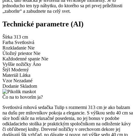
práci, táto sedačka je stvorená na veľkolepé momenty. Je to
jednoducho ten typ nábytku, do ktorého sa pri prvej príležitosti
„zaboríte“ a zabudnete na celý svet.
Technické parametre (AI)
Šírka
313 cm
Farba
Svetlosivá
Rozkladanie
Nie
Úložný priestor
Nie
Každodenné spanie
Nie
Vyššie nožičky
Áno
Štýl
Moderný
Materiál
Látka
Vzor
Nezadané
Dodanie
Skladom
Čo na to hovorím ja?
Svetlosivá rohová sedačka Tulip s rozmermi 313 cm je ako balzam
na dušu pre milovníkov pokoja a elegancie. S výškou sedu 40 cm sa
síce hodí skôr na relaxačné posedenia, no jej bonus v podobe
odkladacieho stolíka je praktickým spoločníkom na odloženie kávy
či obľúbenej knihy. Drevené nožičky v orechovom dekore jej
dodávajú šik vzhľad, no dávajte si pozor, pri výške sedu 40 cm to