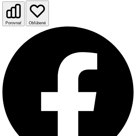
Porovnať
Obľúbené