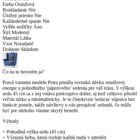
Farba
Oranžová
Rozkladanie
Nie
Úložný priestor
Nie
Každodenné spanie
Nie
Vyššie nožičky
Áno
Štýl
Moderný
Materiál
Látka
Vzor
Nezadané
Dodanie
Skladom
Čo na to hovorím ja?
Pravá varianta modelu Petra prináša rovnakú dávku oranžovej
energie a pohodlného 'páperového' sedenia pre váš relax. S výškou
sedu 45 cm sa z nej vstáva prekvapivo dobre, aj keď celkovo pôsobí
veľmi nízko a minimalisticky. Je to čistokrvná 'sedacia' súprava bez
funkcie postele, takže návštevy u vás prespávať nebudú, čo môže
byť pre niekoho vlastne skrytý benefit.
Výhody
+
Pohodlná výška sedu (45 cm)
+
Výrazná farba, ktorá rozbije každú nudu v interiéri