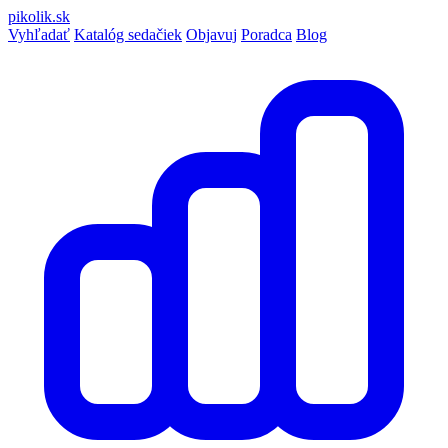
pikolik
.sk
Vyhľadať
Katalóg sedačiek
Objavuj
Poradca
Blog