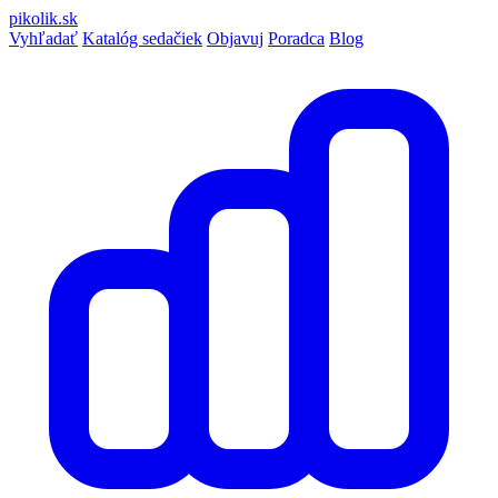
pikolik
.sk
Vyhľadať
Katalóg sedačiek
Objavuj
Poradca
Blog