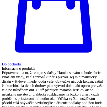
Do obchodu
Informácie o produkte
Pripravte sa na to, že z tejto sedačky Hamlet sa vám nebude chcieť
vstať ani vtedy, keď zazvoní kuriér s pizzou. Jej minimalistický
dizajn v štýlovej hnedej dodá vašej obývačke nádych luxusu, zatiaľ
čo kombinácia dvoch druhov pien vytvorí dokonalú oporu pre vaše
telo po náročnom dni. Či už plánujete maratón seriálov alebo
nečakanú návštevu, praktické rozkladanie na lôžko vyrieši každý
problém s priestorom mihnutím oka. Vďaka vyšším nožičkám
pôsobí celá obývačka vzdušnejšie a čistenie podlahy pod ňou bude