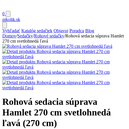
0
pikolik
.sk
Vyhľadať
Katalóg sedačiek
Objavuj
Poradca
Blog
Domov
/
Sedačky
/
Rohové sedačky
/
Rohová sedacia súprava Hamlet
270 cm svetlohnedá ľavá
Rohová sedacia súprava
Hamlet 270 cm svetlohnedá
ľavá (270 cm)