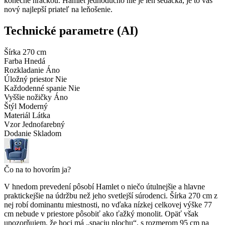
konečne hračkou. Hamlet jednoducho nie je len sedačka, je to váš
nový najlepší priateľ na leňošenie.
Technické parametre (AI)
Šírka
270 cm
Farba
Hnedá
Rozkladanie
Áno
Úložný priestor
Nie
Každodenné spanie
Nie
Vyššie nožičky
Áno
Štýl
Moderný
Materiál
Látka
Vzor
Jednofarebný
Dodanie
Skladom
Čo na to hovorím ja?
V hnedom prevedení pôsobí Hamlet o niečo útulnejšie a hlavne
praktickejšie na údržbu než jeho svetlejší súrodenci. Šírka 270 cm z
nej robí dominantu miestnosti, no vďaka nízkej celkovej výške 77
cm nebude v priestore pôsobiť ako ťažký monolit. Opäť však
upozorňujem, že hoci má „spaciu plochu“, s rozmerom 95 cm na