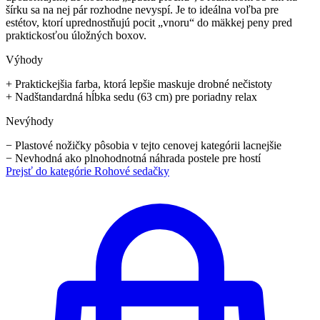
šírku sa na nej pár rozhodne nevyspí. Je to ideálna voľba pre
estétov, ktorí uprednostňujú pocit „vnoru“ do mäkkej peny pred
praktickosťou úložných boxov.
Výhody
+
Praktickejšia farba, ktorá lepšie maskuje drobné nečistoty
+
Nadštandardná hĺbka sedu (63 cm) pre poriadny relax
Nevýhody
−
Plastové nožičky pôsobia v tejto cenovej kategórii lacnejšie
−
Nevhodná ako plnohodnotná náhrada postele pre hostí
Prejsť do kategórie
Rohové sedačky