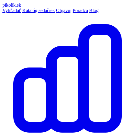
pikolik
.sk
Vyhľadať
Katalóg sedačiek
Objavuj
Poradca
Blog