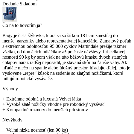
Dodanie
Skladom
Čo na to hovorím ja?
Bagy je čistá štýlovka, ktorá sa so šírkou 181 cm zmestí aj do
menšej garzónky alebo reprezentatívnej kancelárie. Zamatový poťah
s extrémnou odolnosťou 95 000 cyklov Martindale prežije takmer
všetko, od domácich miláčikov až po časté návštevy. Pri celkovej
nosnosti 90 kg by som však na túto béžovú krásku dvoch statných
chlapov naraz radšej neposadil, je stavaná skôr na ľahšie váhy. Ak
hľadáte niečo na spanie alebo úložný priestor, hľadajte ďalej, toto je
vyslovene „repre“ kúsok na sedenie so zlatými nožičkami, ktoré
milujú robotické vysávače.
Výhody
+
Extrémne odolná a luxusná Velvet látka
+
Vysoké zlaté nožičky vhodné pre robotický vysávač
+
Kompaktné rozmery do menších priestorov
Nevýhody
−
Veľmi nízka nosnosť (len 90 kg)