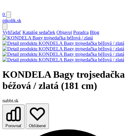
0
pikolik
.sk
Vyhľadať
Katalóg sedačiek
Objavuj
Poradca
Blog
KONDELA Bagy trojsedačka
béžová / zlatá (181 cm)
nabbi.sk
Porovnať
Obľúbené