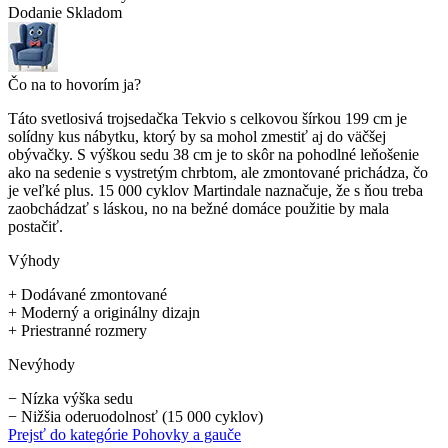
Dodanie
Skladom
Čo na to hovorím ja?
Táto svetlosivá trojsedačka Tekvio s celkovou šírkou 199 cm je
solídny kus nábytku, ktorý by sa mohol zmestiť aj do väčšej
obývačky. S výškou sedu 38 cm je to skôr na pohodlné leňošenie
ako na sedenie s vystretým chrbtom, ale zmontované prichádza, čo
je veľké plus. 15 000 cyklov Martindale naznačuje, že s ňou treba
zaobchádzať s láskou, no na bežné domáce použitie by mala
postačiť.
Výhody
+
Dodávané zmontované
+
Moderný a originálny dizajn
+
Priestranné rozmery
Nevýhody
−
Nízka výška sedu
−
Nižšia oderuodolnosť (15 000 cyklov)
Prejsť do kategórie
Pohovky a gauče