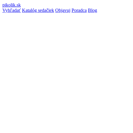
pikolik
.sk
Vyhľadať
Katalóg sedačiek
Objavuj
Poradca
Blog