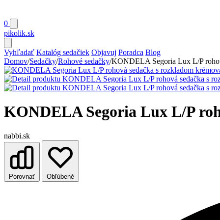
0
pikolik
.sk
Vyhľadať
Katalóg sedačiek
Objavuj
Poradca
Blog
Domov
/
Sedačky
/
Rohové sedačky
/
KONDELA Segoria Lux L/P rohov
KONDELA Segoria Lux L/P roho
nabbi.sk
Porovnať
Obľúbené