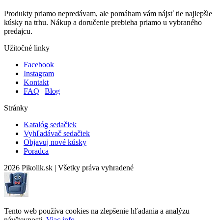
Produkty priamo nepredávam, ale pomáham vám nájsť tie najlepšie
kúsky na trhu. Nákup a doručenie prebieha priamo u vybraného
predajcu.
Užitočné linky
Facebook
Instagram
Kontakt
FAQ
|
Blog
Stránky
Katalóg sedačiek
Vyhľadávač sedačiek
Objavuj nové kúsky
Poradca
2026 Pikolik.sk
|
Všetky práva vyhradené
Tento web používa cookies na zlepšenie hľadania a analýzu
návštevnosti.
Viac info