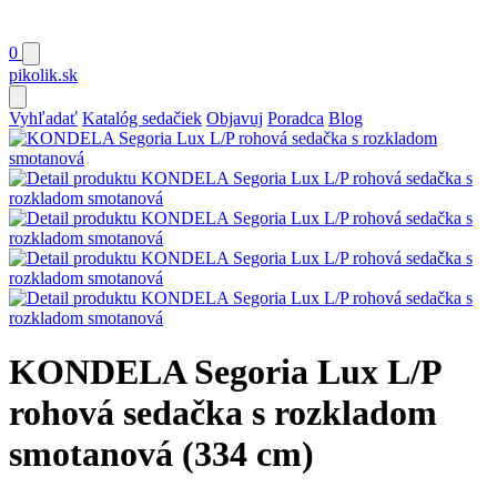
0
pikolik
.sk
Vyhľadať
Katalóg sedačiek
Objavuj
Poradca
Blog
KONDELA Segoria Lux L/P
rohová sedačka s rozkladom
smotanová (334 cm)