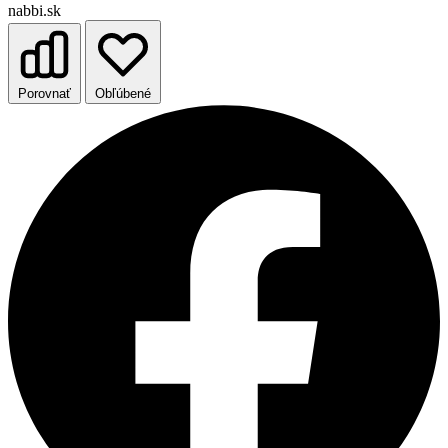
nabbi.sk
Porovnať
Obľúbené