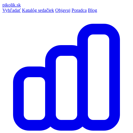
pikolik
.sk
Vyhľadať
Katalóg sedačiek
Objavuj
Poradca
Blog