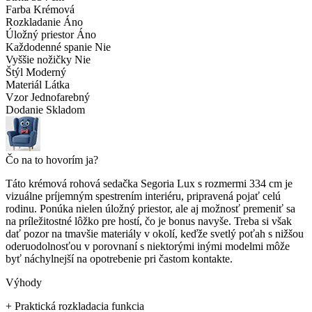
Farba
Krémová
Rozkladanie
Áno
Úložný priestor
Áno
Každodenné spanie
Nie
Vyššie nožičky
Nie
Štýl
Moderný
Materiál
Látka
Vzor
Jednofarebný
Dodanie
Skladom
Čo na to hovorím ja?
Táto krémová rohová sedačka Segoria Lux s rozmermi 334 cm je
vizuálne príjemným spestrením interiéru, pripravená pojať celú
rodinu. Ponúka nielen úložný priestor, ale aj možnosť premeniť sa
na príležitostné lôžko pre hostí, čo je bonus navyše. Treba si však
dať pozor na tmavšie materiály v okolí, keďže svetlý poťah s nižšou
oderuodolnosťou v porovnaní s niektorými inými modelmi môže
byť náchylnejší na opotrebenie pri častom kontakte.
Výhody
+
Praktická rozkladacia funkcia