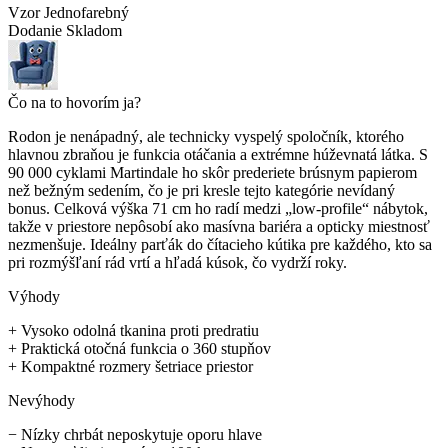
Vzor
Jednofarebný
Dodanie
Skladom
Čo na to hovorím ja?
Rodon je nenápadný, ale technicky vyspelý spoločník, ktorého
hlavnou zbraňou je funkcia otáčania a extrémne húževnatá látka. S
90 000 cyklami Martindale ho skôr prederiete brúsnym papierom
než bežným sedením, čo je pri kresle tejto kategórie nevídaný
bonus. Celková výška 71 cm ho radí medzi „low-profile“ nábytok,
takže v priestore nepôsobí ako masívna bariéra a opticky miestnosť
nezmenšuje. Ideálny parťák do čítacieho kútika pre každého, kto sa
pri rozmýšľaní rád vrtí a hľadá kúsok, čo vydrží roky.
Výhody
+
Vysoko odolná tkanina proti predratiu
+
Praktická otočná funkcia o 360 stupňov
+
Kompaktné rozmery šetriace priestor
Nevýhody
−
Nízky chrbát neposkytuje oporu hlave