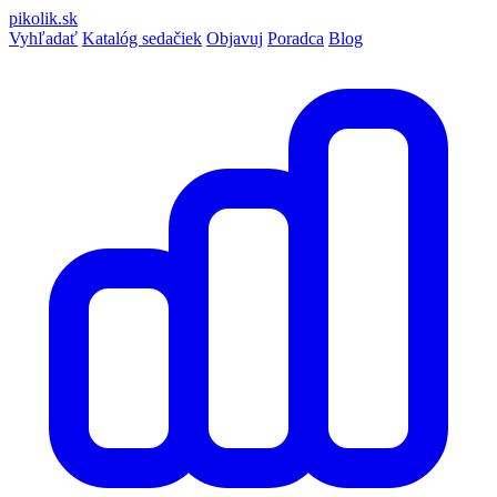
pikolik
.sk
Vyhľadať
Katalóg sedačiek
Objavuj
Poradca
Blog