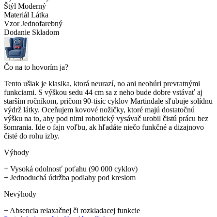
Štýl
Moderný
Materiál
Látka
Vzor
Jednofarebný
Dodanie
Skladom
Čo na to hovorím ja?
Tento ušiak je klasika, ktorá neurazí, no ani neohúri prevratnými
funkciami. S výškou sedu 44 cm sa z neho bude dobre vstávať aj
starším ročníkom, pričom 90-tisíc cyklov Martindale sľubuje solídnu
výdrž látky. Oceňujem kovové nožičky, ktoré majú dostatočnú
výšku na to, aby pod nimi robotický vysávač urobil čistú prácu bez
šomrania. Ide o fajn voľbu, ak hľadáte niečo funkčné a dizajnovo
čisté do rohu izby.
Výhody
+
Vysoká odolnosť poťahu (90 000 cyklov)
+
Jednoduchá údržba podlahy pod kreslom
Nevýhody
−
Absencia relaxačnej či rozkladacej funkcie