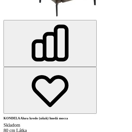
KONDELA Alura kreslo (ušiak) hnedá mocca
Skladom
80 cm
Látka