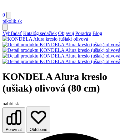
0
pikolik
.sk
Vyhľadať
Katalóg sedačiek
Objavuj
Poradca
Blog
KONDELA Alura kreslo
(ušiak) olivová (80 cm)
nabbi.sk
Porovnať
Obľúbené