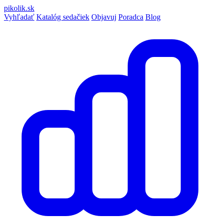
pikolik
.sk
Vyhľadať
Katalóg sedačiek
Objavuj
Poradca
Blog