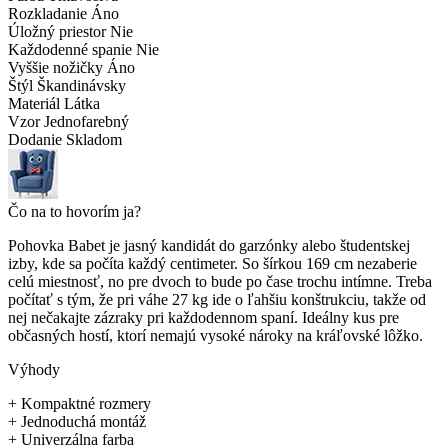
Rozkladanie
Áno
Úložný priestor
Nie
Každodenné spanie
Nie
Vyššie nožičky
Áno
Štýl
Škandinávsky
Materiál
Látka
Vzor
Jednofarebný
Dodanie
Skladom
Čo na to hovorím ja?
Pohovka Babet je jasný kandidát do garzónky alebo študentskej
izby, kde sa počíta každý centimeter. So šírkou 169 cm nezaberie
celú miestnosť, no pre dvoch to bude po čase trochu intímne. Treba
počítať s tým, že pri váhe 27 kg ide o ľahšiu konštrukciu, takže od
nej nečakajte zázraky pri každodennom spaní. Ideálny kus pre
občasných hostí, ktorí nemajú vysoké nároky na kráľovské lôžko.
Výhody
+
Kompaktné rozmery
+
Jednoduchá montáž
+
Univerzálna farba