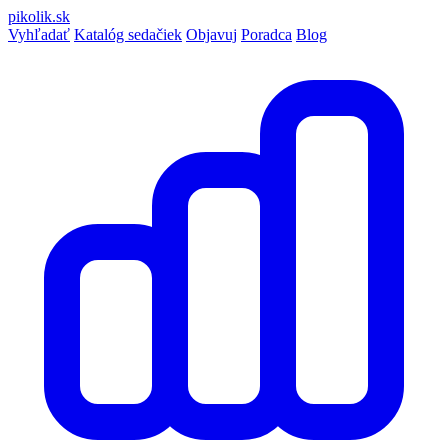
pikolik
.sk
Vyhľadať
Katalóg sedačiek
Objavuj
Poradca
Blog