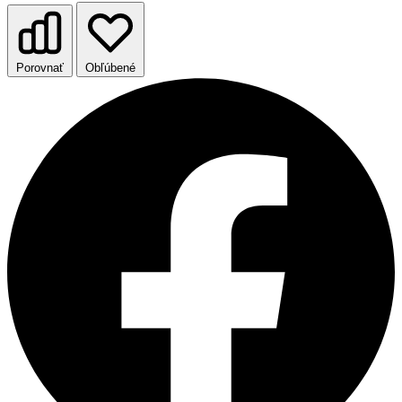
Porovnať
Obľúbené