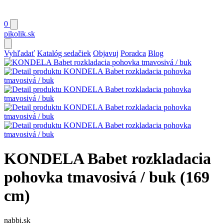
0
pikolik
.sk
Vyhľadať
Katalóg sedačiek
Objavuj
Poradca
Blog
KONDELA Babet rozkladacia
pohovka tmavosivá / buk (169
cm)
nabbi.sk