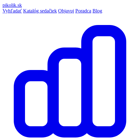
pikolik
.sk
Vyhľadať
Katalóg sedačiek
Objavuj
Poradca
Blog