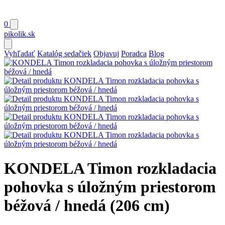
0
pikolik
.sk
Vyhľadať
Katalóg sedačiek
Objavuj
Poradca
Blog
KONDELA Timon rozkladacia
pohovka s úložným priestorom
béžová / hnedá (206 cm)