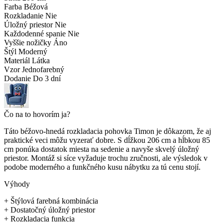
Farba
Béžová
Rozkladanie
Nie
Úložný priestor
Nie
Každodenné spanie
Nie
Vyššie nožičky
Áno
Štýl
Moderný
Materiál
Látka
Vzor
Jednofarebný
Dodanie
Do 3 dní
Čo na to hovorím ja?
Táto béžovo-hnedá rozkladacia pohovka Timon je dôkazom, že aj
praktické veci môžu vyzerať dobre. S dĺžkou 206 cm a hĺbkou 85
cm ponúka dostatok miesta na sedenie a navyše skvelý úložný
priestor. Montáž si síce vyžaduje trochu zručnosti, ale výsledok v
podobe moderného a funkčného kusu nábytku za tú cenu stojí.
Výhody
+
Štýlová farebná kombinácia
+
Dostatočný úložný priestor
+
Rozkladacia funkcia