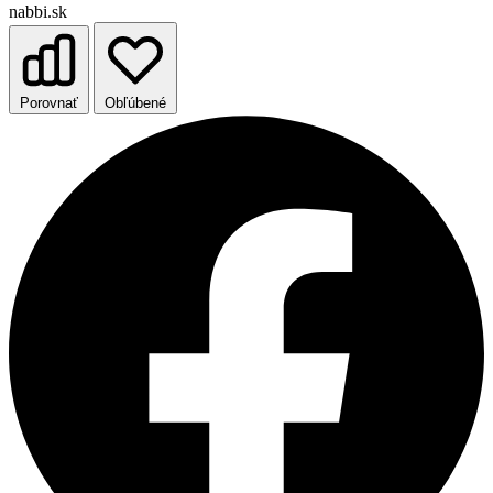
nabbi.sk
Porovnať
Obľúbené