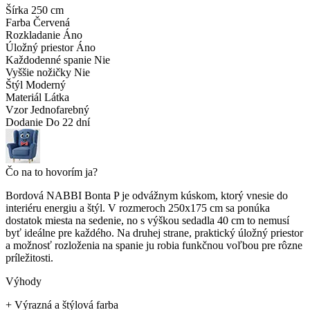
Šírka
250 cm
Farba
Červená
Rozkladanie
Áno
Úložný priestor
Áno
Každodenné spanie
Nie
Vyššie nožičky
Nie
Štýl
Moderný
Materiál
Látka
Vzor
Jednofarebný
Dodanie
Do 22 dní
Čo na to hovorím ja?
Bordová NABBI Bonta P je odvážnym kúskom, ktorý vnesie do
interiéru energiu a štýl. V rozmeroch 250x175 cm sa ponúka
dostatok miesta na sedenie, no s výškou sedadla 40 cm to nemusí
byť ideálne pre každého. Na druhej strane, praktický úložný priestor
a možnosť rozloženia na spanie ju robia funkčnou voľbou pre rôzne
príležitosti.
Výhody
+
Výrazná a štýlová farba