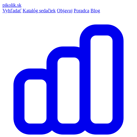
pikolik
.sk
Vyhľadať
Katalóg sedačiek
Objavuj
Poradca
Blog