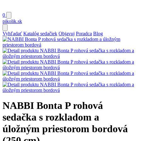
0
pikolik
.sk
Vyhľadať
Katalóg sedačiek
Objavuj
Poradca
Blog
NABBI Bonta P rohová
sedačka s rozkladom a
úložným priestorom bordová
(250 cm)