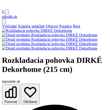
0
pikolik
.sk
Vyhľadať
Katalóg sedačiek
Objavuj
Poradca
Blog
Rozkladacia pohovka DIRKÉ
Dekorhome (215 cm)
inpostele.sk
Porovnať
Obľúbené