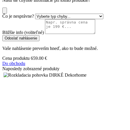
Našli ste chybné informácie pri tomto produkte?
Čo je nesprávne?
Bližšie info (voliteľné)
Odoslať nahlásenie
Vaše nahlásenie preverím hneď, ako to bude možné.
Cena produktu
659.00 €
Do obchodu
Naposledy zobrazené produkty