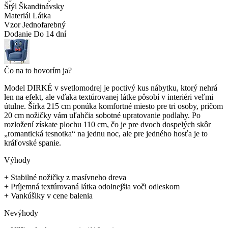
Štýl
Škandinávsky
Materiál
Látka
Vzor
Jednofarebný
Dodanie
Do 14 dní
Čo na to hovorím ja?
Model DIRKÉ v svetlomodrej je poctivý kus nábytku, ktorý nehrá
len na efekt, ale vďaka textúrovanej látke pôsobí v interiéri veľmi
útulne. Šírka 215 cm ponúka komfortné miesto pre tri osoby, pričom
20 cm nožičky vám uľahčia sobotné upratovanie podlahy. Po
rozložení získate plochu 110 cm, čo je pre dvoch dospelých skôr
„romantická tesnotka“ na jednu noc, ale pre jedného hosťa je to
kráľovské spanie.
Výhody
+
Stabilné nožičky z masívneho dreva
+
Príjemná textúrovaná látka odolnejšia voči odleskom
+
Vankúšiky v cene balenia
Nevýhody