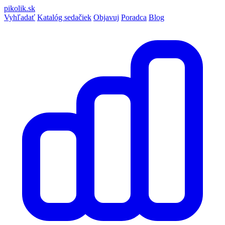
pikolik
.sk
Vyhľadať
Katalóg sedačiek
Objavuj
Poradca
Blog