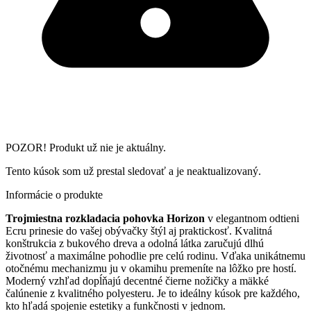
POZOR! Produkt už nie je aktuálny.
Tento kúsok som už prestal sledovať a je neaktualizovaný.
Informácie o produkte
Trojmiestna rozkladacia pohovka Horizon
v elegantnom odtieni
Ecru prinesie do vašej obývačky štýl aj praktickosť. Kvalitná
konštrukcia z bukového dreva a odolná látka zaručujú dlhú
životnosť a maximálne pohodlie pre celú rodinu. Vďaka unikátnemu
otočnému mechanizmu ju v okamihu premeníte na lôžko pre hostí.
Moderný vzhľad dopĺňajú decentné čierne nožičky a mäkké
čalúnenie z kvalitného polyesteru. Je to ideálny kúsok pre každého,
kto hľadá spojenie estetiky a funkčnosti v jednom.