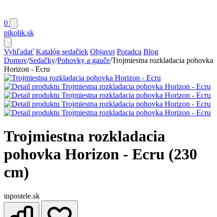
0
pikolik
.sk
Vyhľadať
Katalóg sedačiek
Objavuj
Poradca
Blog
Domov
/
Sedačky
/
Pohovky a gauče
/
Trojmiestna rozkladacia pohovka
Horizon - Ecru
Trojmiestna rozkladacia
pohovka Horizon - Ecru (230
cm)
inpostele.sk