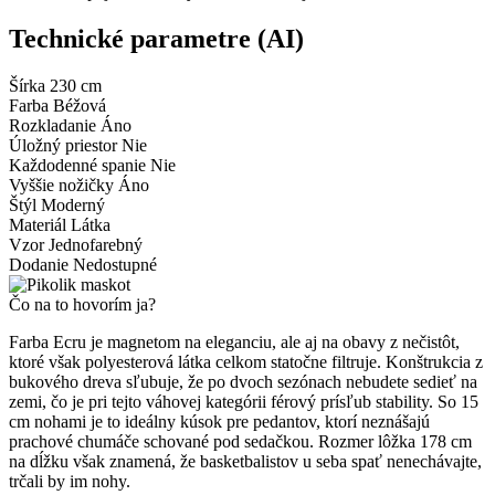
Technické parametre (AI)
Šírka
230 cm
Farba
Béžová
Rozkladanie
Áno
Úložný priestor
Nie
Každodenné spanie
Nie
Vyššie nožičky
Áno
Štýl
Moderný
Materiál
Látka
Vzor
Jednofarebný
Dodanie
Nedostupné
Čo na to hovorím ja?
Farba Ecru je magnetom na eleganciu, ale aj na obavy z nečistôt,
ktoré však polyesterová látka celkom statočne filtruje. Konštrukcia z
bukového dreva sľubuje, že po dvoch sezónach nebudete sedieť na
zemi, čo je pri tejto váhovej kategórii férový prísľub stability. So 15
cm nohami je to ideálny kúsok pre pedantov, ktorí neznášajú
prachové chumáče schované pod sedačkou. Rozmer lôžka 178 cm
na dĺžku však znamená, že basketbalistov u seba spať nenechávajte,
trčali by im nohy.