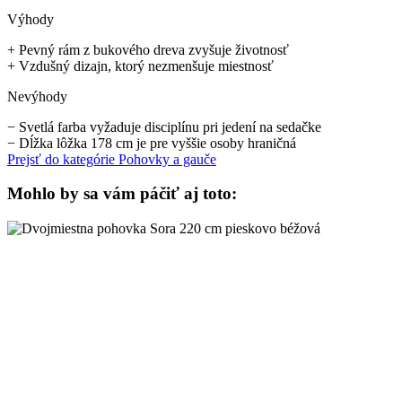
Výhody
+
Pevný rám z bukového dreva zvyšuje životnosť
+
Vzdušný dizajn, ktorý nezmenšuje miestnosť
Nevýhody
−
Svetlá farba vyžaduje disciplínu pri jedení na sedačke
−
Dĺžka lôžka 178 cm je pre vyššie osoby hraničná
Prejsť do kategórie
Pohovky a gauče
Mohlo by sa vám páčiť aj toto: