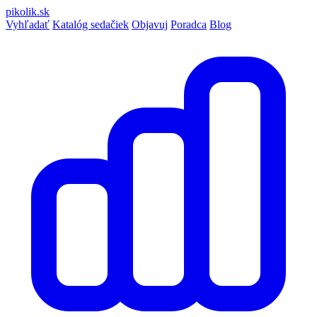
pikolik
.sk
Vyhľadať
Katalóg sedačiek
Objavuj
Poradca
Blog