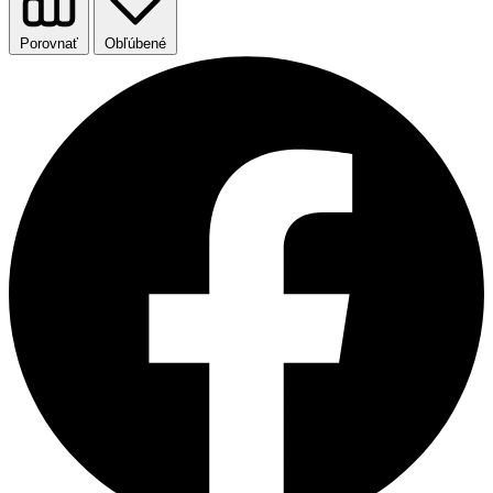
Porovnať
Obľúbené