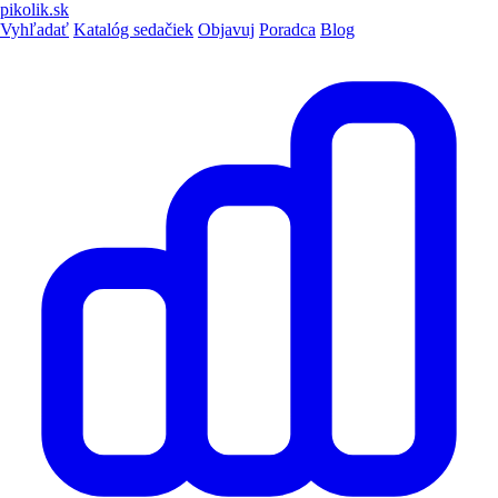
pikolik
.sk
Vyhľadať
Katalóg sedačiek
Objavuj
Poradca
Blog