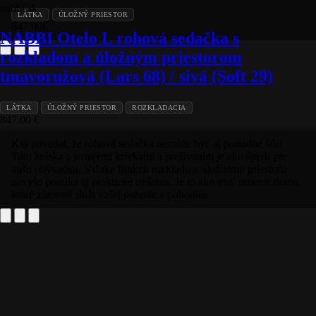
nabbi.sk
LÁTKA
ÚLOŽNÝ PRIESTOR
847.00
€
NABBI Otelo L rohová sedačka s
rozkladom a úložným priestorom
tmavoružová (Lars 68) / sivá (Soft 29)
LÁTKA
ÚLOŽNÝ PRIESTOR
ROZKLADACIA
847.00
€
Kto povedal, že rohová sedačka nemôže byť aj poriadne šik?
Táto kráska s jemnými krivkami a prešívaním je ako šperk pre
vašu obývačku. Vďaka funkcii rozkladu a úložnému priestoru
navyše ponúka aj praktické riešenia. Je to ako mať umenie doma,
ktoré zároveň slúži vašej pohode a pohodliu.