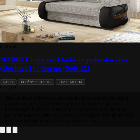
nabbi.sk
NABBI Limia rozkladacia pohovka sivá
(Berlin 01) / čierna (Soft 11)
LÁTKA
ÚLOŽNÝ PRIESTOR
ROZKLADACIA
617.00
€
Táto moderná pohovka je stelesnením štýlu a funkčnosti, ktorá
okamžite osvieži váš interiér. S prepracovaným dizajnom,
priestranným úložným priestorom a možnosťou rozloženia na
príjemné spanie si získa vaše srdce. Je to ideálne riešenie pre tých,
ktorí ocenia eleganciu spojenú s praktickosťou.