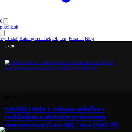
0
pikolik
.sk
Vyhľadať
Katalóg sedačiek
Objavuj
Poradca
Blog
1 / 20
nabbi.sk
NABBI Otelo L rohová sedačka s
rozkladom a úložným priestorom
tmavoružová (Lars 68) / sivá (Soft 29)