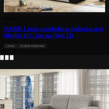
nabbi.sk
NABBI Limia rozkladacia pohovka sivá
(Berlin 01) / čierna (Soft 11)
LÁTKA
ÚLOŽNÝ PRIESTOR
617.00
€