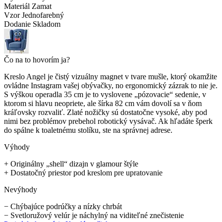
Materiál
Zamat
Vzor
Jednofarebný
Dodanie
Skladom
Čo na to hovorím ja?
Kreslo Angel je čistý vizuálny magnet v tvare mušle, ktorý okamžite
ovládne Instagram vašej obývačky, no ergonomický zázrak to nie je.
S výškou operadla 35 cm je to vyslovene „pózovacie“ sedenie, v
ktorom si hlavu neopriete, ale šírka 82 cm vám dovolí sa v ňom
kráľovsky rozvaliť. Zlaté nožičky sú dostatočne vysoké, aby pod
nimi bez problémov prebehol robotický vysávač. Ak hľadáte šperk
do spálne k toaletnému stolíku, ste na správnej adrese.
Výhody
+
Originálny „shell“ dizajn v glamour štýle
+
Dostatočný priestor pod kreslom pre upratovanie
Nevýhody
−
Chýbajúce podrúčky a nízky chrbát
−
Svetloružový velúr je náchylný na viditeľné znečistenie