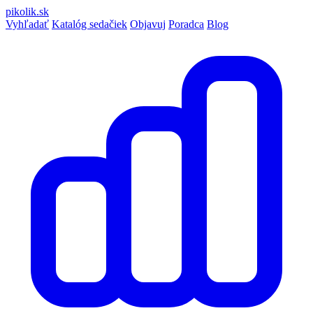
pikolik
.sk
Vyhľadať
Katalóg sedačiek
Objavuj
Poradca
Blog