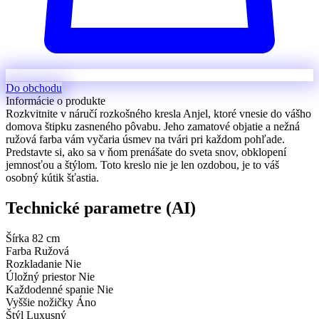
Do obchodu
Informácie o produkte
Rozkvitnite v náručí rozkošného kresla Anjel, ktoré vnesie do vášho
domova štipku zasneného pôvabu. Jeho zamatové objatie a nežná
ružová farba vám vyčaria úsmev na tvári pri každom pohľade.
Predstavte si, ako sa v ňom prenášate do sveta snov, obklopení
jemnosťou a štýlom. Toto kreslo nie je len ozdobou, je to váš
osobný kútik šťastia.
Technické parametre (AI)
Šírka
82 cm
Farba
Ružová
Rozkladanie
Nie
Úložný priestor
Nie
Každodenné spanie
Nie
Vyššie nožičky
Áno
Štýl
Luxusný