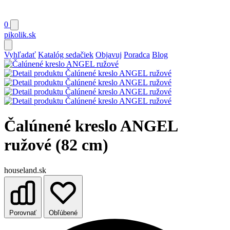
0
pikolik
.sk
Vyhľadať
Katalóg sedačiek
Objavuj
Poradca
Blog
Čalúnené kreslo ANGEL
ružové (82 cm)
houseland.sk
Porovnať
Obľúbené