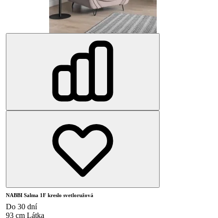
NABBI Salma 1F kreslo svetloružová
Do 30 dní
93 cm
Látka