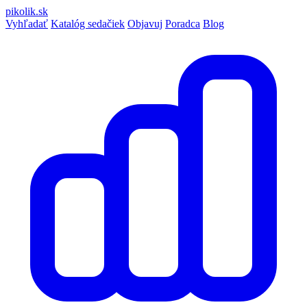
pikolik
.sk
Vyhľadať
Katalóg sedačiek
Objavuj
Poradca
Blog