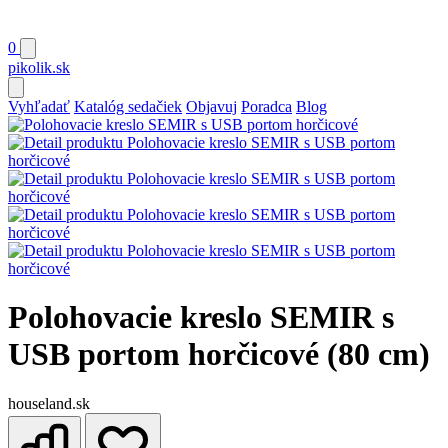
0
pikolik
.sk
Vyhľadať
Katalóg sedačiek
Objavuj
Poradca
Blog
Polohovacie kreslo SEMIR s
USB portom horčicové (80 cm)
houseland.sk