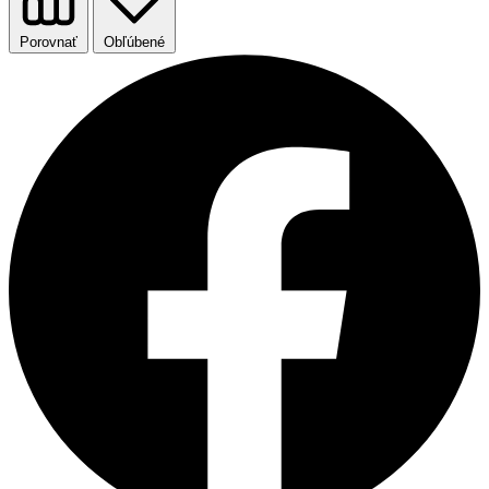
Porovnať
Obľúbené