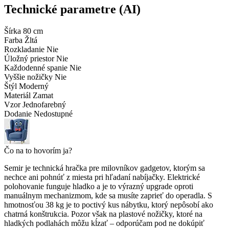
Technické parametre (AI)
Šírka
80 cm
Farba
Žltá
Rozkladanie
Nie
Úložný priestor
Nie
Každodenné spanie
Nie
Vyššie nožičky
Nie
Štýl
Moderný
Materiál
Zamat
Vzor
Jednofarebný
Dodanie
Nedostupné
Čo na to hovorím ja?
Semir je technická hračka pre milovníkov gadgetov, ktorým sa
nechce ani pohnúť z miesta pri hľadaní nabíjačky. Elektrické
polohovanie funguje hladko a je to výrazný upgrade oproti
manuálnym mechanizmom, kde sa musíte zaprieť do operadla. S
hmotnosťou 38 kg je to poctivý kus nábytku, ktorý nepôsobí ako
chatrná konštrukcia. Pozor však na plastové nožičky, ktoré na
hladkých podlahách môžu kĺzať – odporúčam pod ne dokúpiť