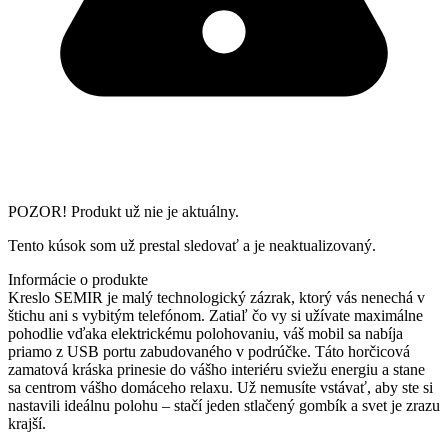
POZOR! Produkt už nie je aktuálny.
Tento kúsok som už prestal sledovať a je neaktualizovaný.
Informácie o produkte
Kreslo SEMIR je malý technologický zázrak, ktorý vás nenechá v
štichu ani s vybitým telefónom. Zatiaľ čo vy si užívate maximálne
pohodlie vďaka elektrickému polohovaniu, váš mobil sa nabíja
priamo z USB portu zabudovaného v podrúčke. Táto horčicová
zamatová kráska prinesie do vášho interiéru sviežu energiu a stane
sa centrom vášho domáceho relaxu. Už nemusíte vstávať, aby ste si
nastavili ideálnu polohu – stačí jeden stlačený gombík a svet je zrazu
krajší.