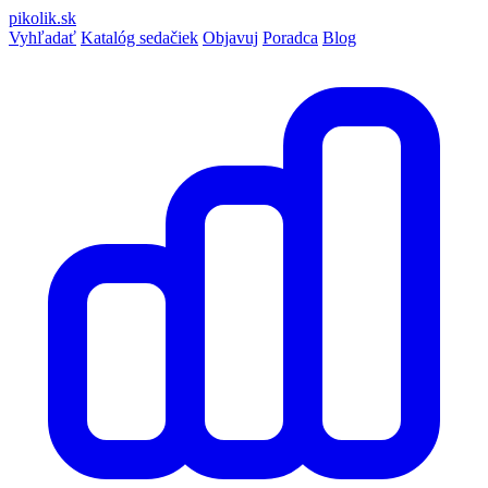
pikolik
.sk
Vyhľadať
Katalóg sedačiek
Objavuj
Poradca
Blog