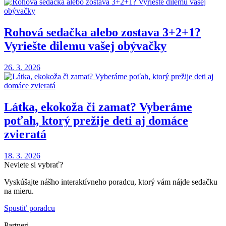
Rohová sedačka alebo zostava 3+2+1?
Vyriešte dilemu vašej obývačky
26. 3. 2026
Látka, ekokoža či zamat? Vyberáme
poťah, ktorý prežije deti aj domáce
zvieratá
18. 3. 2026
Neviete si vybrať?
Vyskúšajte nášho interaktívneho poradcu, ktorý vám nájde sedačku
na mieru.
Spustiť poradcu
Partneri