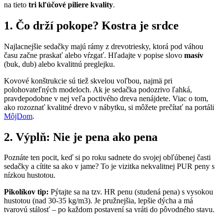
na tieto
tri kľúčové piliere kvality
.
1. Čo drží pokope? Kostra je srdce
Najlacnejšie sedačky majú rámy z drevotriesky, ktorá pod váhou
času začne praskať alebo vŕzgať. Hľadajte v popise slovo
masív
(buk, dub) alebo kvalitnú preglejku.
Kovové konštrukcie sú tiež skvelou voľbou, najmä pri
polohovateľných modeloch. Ak je sedačka podozrivo ľahká,
pravdepodobne v nej veľa poctivého dreva nenájdete. Viac o tom,
ako rozoznať kvalitné drevo v nábytku, si môžete prečítať na portáli
MôjDom
.
2. Výplň: Nie je pena ako pena
Poznáte ten pocit, keď si po roku sadnete do svojej obľúbenej časti
sedačky a cítite sa ako v jame? To je vizitka nekvalitnej PUR peny s
nízkou hustotou.
Pikolíkov tip:
Pýtajte sa na tzv. HR penu (studená pena) s vysokou
hustotou (nad 30-35 kg/m3). Je pružnejšia, lepšie dýcha a má
tvarovú stálosť – po každom postavení sa vráti do pôvodného stavu.