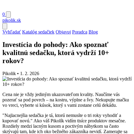
0
pikolik
.sk
Vyhľadať
Katalóg sedačiek
Objavuj
Poradca
Blog
Investícia do pohody: Ako spoznať
kvalitnú sedačku, ktorá vydrží 10+
rokov?
Pikolik
•
1. 2. 2026
Cena nie je vždy jediným ukazovateľom kvality. Naučíme vás
pozerať sa pod povrch – na kostru, výplne a švy. Nekupujte mačku
vo vreci, vyberte si kúsok, ktorý s vami zostane celú dekádu.
"Najlacnejšia sedačka je tá, ktorú nemusíte o tri roky vyhodiť a
kupovať novú." Ako váš Pikolík vidím tisíce produktov mesačne.
Rozdiely medzi lacným kusom a poctivým nábytkom sa často
skrývajú tam, kde ich oko bežného zákazníka nevidí. Zamerajte sa