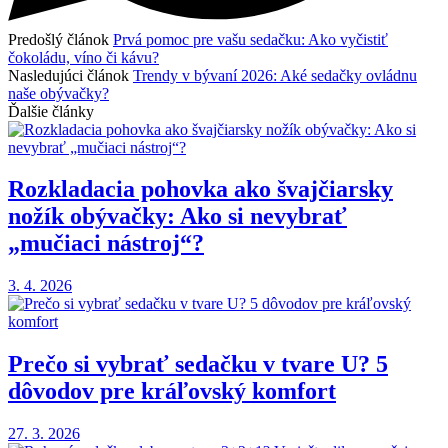
Predošlý článok
Prvá pomoc pre vašu sedačku: Ako vyčistiť
čokoládu, víno či kávu?
Nasledujúci článok
Trendy v bývaní 2026: Aké sedačky ovládnu
naše obývačky?
Ďalšie články
Rozkladacia pohovka ako švajčiarsky
nožík obývačky: Ako si nevybrať
„mučiaci nástroj“?
3. 4. 2026
Prečo si vybrať sedačku v tvare U? 5
dôvodov pre kráľovský komfort
27. 3. 2026